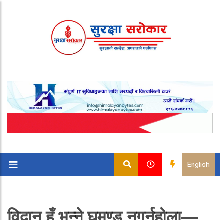
English
विद्वान हुँ भन्ने घमण्ड नगर्नुहोला—