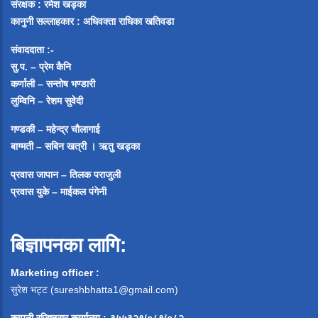
संरक्षक : रमेश खड्का
कानुनी सल्लाहकार : अधिवक्ता राधिका खतिवडा
संवाददाता :-
सु.प. – प्रेम कैनि
कर्णाली – सन्तोष भण्डारी
लुम्विनि – रेशम सुवेदी
गण्डकी – महेन्द्र चौलागाई
बाग्मती – सबिन खत्री ।
ऋतु खड्का
प्रवास जापान – तिलक पराजुली
प्रवास युके – माईकल पंगेनी
बिज्ञापनका लागि:
Marketing officer :
सुरेश भट्ट (
sureshbhatta1@gmail.com
)
कम्पनी रजिष्ट्रार कार्यालय :-३५५३२१/०८१/०८२