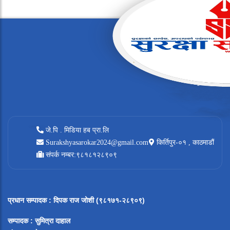
जे.पि . मिडिया हब प्रा.लि
Surakshyasarokar2024@gmail.com
किर्तिपुर-०१ , काठमाडौं
संपर्क नम्बर:९८१८१२८९०९
प्रधान सम्पादक
:
दिपक राज जोशी (९८१७१-२८९०९)
सम्पादक :
सुमित्रा दाहाल