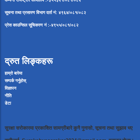
सूचना
तथा
प्रसारण
विभाग
दर्ता
नं
:
४९६४
/
०८१
/
०
८२
प्रेस
काउन्सिल
सूचिकरण
नं
:-
४९५५
/
०८१
/
०
८२
द्रुत लिङ्कहरू
हाम्रो बारेमा
सम्पर्क गर्नुहोस्
विज्ञापन
नीति
डेटा
सुरक्षा सरोकारमा प्रकाशित सामग्रीबारे कुनै गुनासो, सूचना तथा सुझाव भए