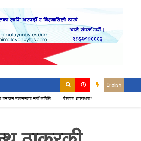
English
नयाँ समिति
देशभर अपराधमा वृद्धि: एकै वर्ष दर्ता भए ६१ हजारभन्दा बढी मुद्दा
न्थ ठाकुरकी