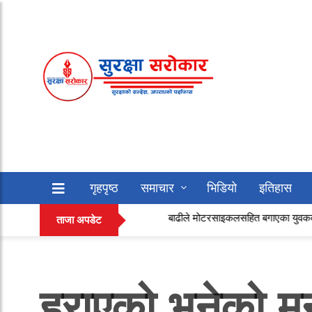
गृहपृष्ठ
समाचार
भिडियो
इतिहास
बाढीले मोटरसाइकलसहित बगाएका युवकको इन्स्पेक्टर मिरा खड
सफलताको कथा
अन्य
ताजा अपडेट
हराएको भनेको मन