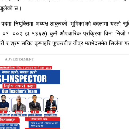
 खुलेको छ।
री पदमा नियुक्तिमा अध्यक्ष ठाकुरको ‘भूमिका’को बदलामा यस्तो सु
्रदेश ३–०१–००२ झ ५३६७) कुनै औपचारिक प्रक्रिया विना निजी
डारी र श्रम सचिव कृष्णहरि पुष्करबीच तीव्र मतभेदसमेत सिर्जना