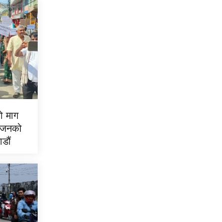
ो माग
हाजनको
डौं