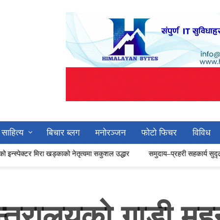
साहित्य
बिचार ब्लग
मनोरञ्जन
फोटो फिचर
विविध
्काको नेतृत्वमा सकुशल उद्धार
समुदाय–प्रहरी सहकार्य सुदृढ बनाउन षडानन्दमा 
्त्रालयको गाडी मह