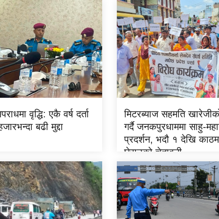
ाधमा वृद्धि: एकै वर्ष दर्ता
मिटरब्याज सहमति खारेजीक
ारभन्दा बढी मुद्दा
गर्दै जनकपुरधाममा साहु-म
प्रदर्शन, भदौ १ देखि काठमा
घेराउको चेतावनी