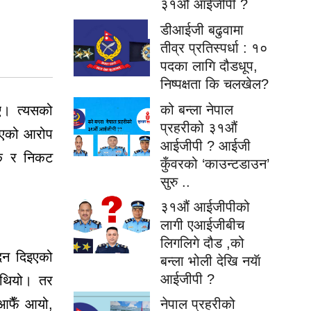
३१औं आईजीपी ?
डीआईजी बढुवामा
तीव्र प्रतिस्पर्धा : १०
पदका लागि दौडधूप,
निष्पक्षता कि चलखेल?
को बन्ला नेपाल
िए। त्यसको
प्रहरीको ३१औं
पिएको आरोप
आईजीपी ? आईजी
लक र निकट
कुँवरको ‘काउन्टडाउन’
सुरु ..
३१औं आईजीपीको
लागी एआईजीबीच
लिगलिगे दौड ,को
ेदन दिइएको
बन्ला भोली देखि नयॅा
आईजीपी ?
ो थियो। तर
नेपाल प्रहरीको
 आफैँ आयो,