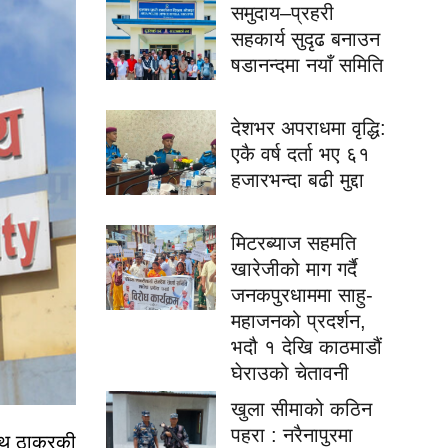
समुदाय–प्रहरी
सहकार्य सुदृढ बनाउन
षडानन्दमा नयाँ समिति
देशभर अपराधमा वृद्धि:
एकै वर्ष दर्ता भए ६१
हजारभन्दा बढी मुद्दा
मिटरब्याज सहमति
खारेजीको माग गर्दै
जनकपुरधाममा साहु-
महाजनको प्रदर्शन,
भदौ १ देखि काठमाडौं
घेराउको चेतावनी
खुला सीमाको कठिन
पहरा : नरैनापुरमा
न्थ ठाकुरकी