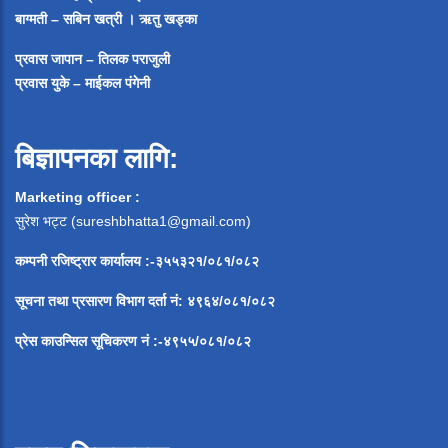
बाग्मती – सबिन खत्री ।
ऋतु खड्का
प्रवास जापान – तिलक पराजुली
प्रवास युके – माईकल पंगेनी
बिज्ञापनका लागि:
Marketing officer :
सुरेश भट्ट (
sureshbhatta1@gmail.com
)
कम्पनी रजिष्ट्रार कार्यालय :-३५५३२१/०८१/०८२
सूचना
तथा
प्रसारण
विभाग
दर्ता
नं
:
४९६४
/
०८१
/
०
८२
प्रेस
काउन्सिल
सूचिकरण
नं
:-
४९५५
/
०८१
/
०
८२