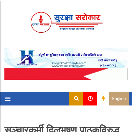
English
सञ्चारकर्मी दिलभुषण पाठकविरुद्ध