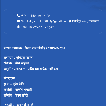
जे.पि . मिडिया हब प्रा.लि
Surakshyasarokar2024@gmail.com
किर्तिपुर-०१ , काठमाडौं
संपर्क नम्बर:९८१८१२८९०९
प्रधान सम्पादक
:
दिपक राज जोशी (९८१७१-२८९०९)
सम्पादक :
सुमित्रा दाहाल
संरक्षक : रमेश खड्का
कानुनी सल्लाहकार : अधिवक्ता राधिका खतिवडा
संवाददाता :-
सु.प. – प्रेम कैनि
कर्णाली – सन्तोष भण्डारी
लुम्विनि – रेशम सुवेदी
गण्डकी – महेन्द्र चौलागाई