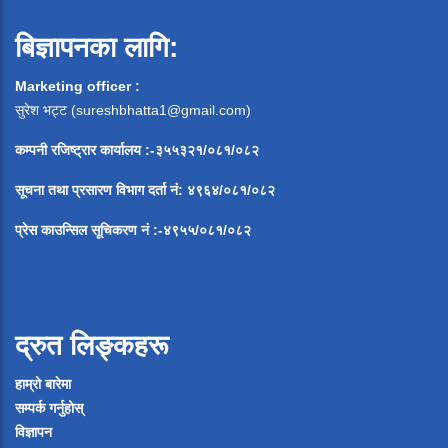
बिज्ञापनका लागि:
Marketing officer :
सुरेश भट्ट (
sureshbhatta1@gmail.com
)
कम्पनी रजिष्ट्रार कार्यालय :-३५५३२१/०८१/०८२
सूचना
तथा
प्रसारण
विभाग
दर्ता
नं
:
४९६४
/
०८१
/
०
८२
प्रेस
काउन्सिल
सूचिकरण
नं
:-
४९५५
/
०८१
/
०
८२
द्रुत लिङ्कहरू
हाम्रो बारेमा
सम्पर्क गर्नुहोस्
विज्ञापन