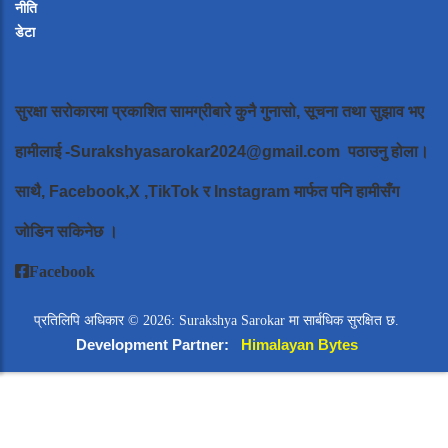
नीति
डेटा
सुरक्षा सरोकारमा प्रकाशित सामग्रीबारे कुनै गुनासो, सूचना तथा सुझाव भए
हामीलाई
-Surakshyasarokar2024@gmail.com
पठाउनु होला।
साथै, Facebook,X ,TikTok र Instagram मार्फत पनि हामीसँग
जोडिन सकिनेछ ।
Facebook
प्रतिलिपि अधिकार © 2026: Surakshya Sarokar मा सार्बधिक सुरक्षित छ.
Development Partner:
Himalayan Bytes