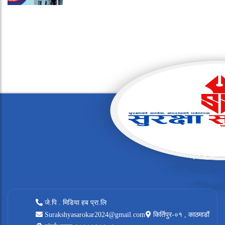
जे.पि . मिडिया हब प्रा.लि
Surakshyasarokar2024@gmail.com
किर्तिपुर-०१ , काठमाडौं