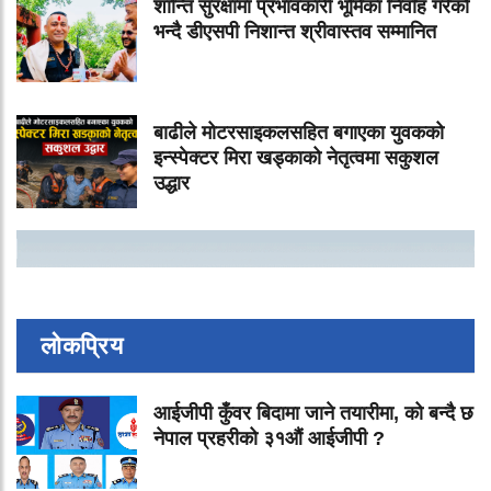
शान्ति सुरक्षामा प्रभावकारी भूमिका निर्वाह गरेको
भन्दै डीएसपी निशान्त श्रीवास्तव सम्मानित
बाढीले मोटरसाइकलसहित बगाएका युवकको
इन्स्पेक्टर मिरा खड्काको नेतृत्वमा सकुशल
उद्धार
लोकप्रिय
आईजीपी कुँवर बिदामा जाने तयारीमा, को बन्दै छ
नेपाल प्रहरीको ३१औं आईजीपी ?