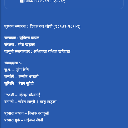
संपर्क नम्बर:९८१८१२८९०९
प्रधान सम्पादक
:
दिपक राज जोशी (९८१७१-२८९०९)
सम्पादक :
सुमित्रा दाहाल
संरक्षक : रमेश खड्का
कानुनी सल्लाहकार : अधिवक्ता राधिका खतिवडा
संवाददाता :-
सु.प. – प्रेम कैनि
कर्णाली – सन्तोष भण्डारी
लुम्विनि – रेशम सुवेदी
गण्डकी – महेन्द्र चौलागाई
बाग्मती – सबिन खत्री ।
ऋतु खड्का
प्रवास जापान – तिलक पराजुली
प्रवास युके – माईकल पंगेनी