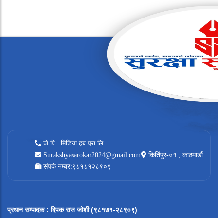
जे.पि . मिडिया हब प्रा.लि
Surakshyasarokar2024@gmail.com
किर्तिपुर-०१ , काठमाडौं
संपर्क नम्बर:९८१८१२८९०९
प्रधान सम्पादक
:
दिपक राज जोशी (९८१७१-२८९०९)