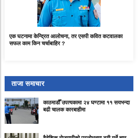
एक घटनामा केन्द्रित आलोचना, तर एसपी कवित कटवालका
सफल काम किन चर्चाबाहिर ?
ताजा समाचार
काठमाडौँ उपत्यकामा २४ घण्टामा ११ सयभन्दा
बढी चालक कारबाहीमा