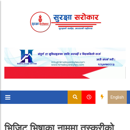
English
भिजिट भिषाका नाममा तस्करीको