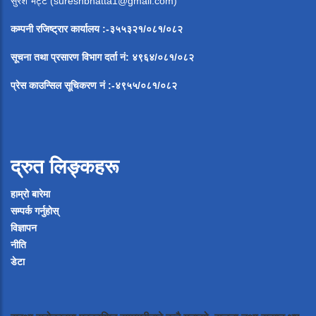
सुरेश भट्ट (
sureshbhatta1@gmail.com
)
कम्पनी रजिष्ट्रार कार्यालय :-३५५३२१/०८१/०८२
सूचना
तथा
प्रसारण
विभाग
दर्ता
नं
:
४९६४
/
०८१
/
०
८२
प्रेस
काउन्सिल
सूचिकरण
नं
:-
४९५५
/
०८१
/
०
८२
द्रुत लिङ्कहरू
हाम्रो बारेमा
सम्पर्क गर्नुहोस्
विज्ञापन
नीति
डेटा