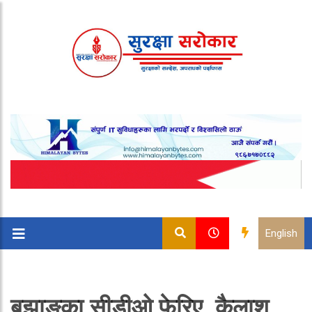
English
बझाङका सीडीओ फेरिए, कैलाश