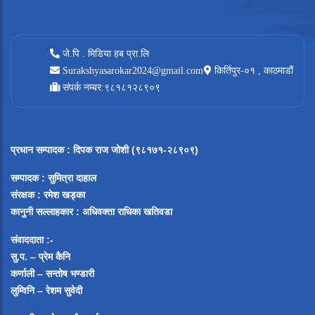
जे.पि . मिडिया हब प्रा.लि
Surakshyasarokar2024@gmail.com
किर्तिपुर-०१ , काठमाडौं
संपर्क नम्बर:९८१८१२८९०९
प्रधान सम्पादक
:
दिपक राज जोशी (९८१७१-२८९०९)
सम्पादक :
सुमित्रा दाहाल
संरक्षक : रमेश खड्का
कानुनी सल्लाहकार : अधिवक्ता राधिका खतिवडा
संवाददाता :-
सु.प. – प्रेम कैनि
कर्णाली – सन्तोष भण्डारी
लुम्विनि – रेशम सुवेदी