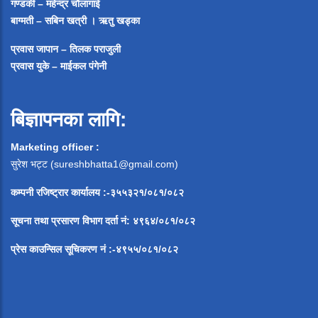
गण्डकी – महेन्द्र चौलागाई
बाग्मती – सबिन खत्री ।
ऋतु खड्का
प्रवास जापान – तिलक पराजुली
प्रवास युके – माईकल पंगेनी
बिज्ञापनका लागि:
Marketing officer :
सुरेश भट्ट (
sureshbhatta1@gmail.com
)
कम्पनी रजिष्ट्रार कार्यालय :-३५५३२१/०८१/०८२
सूचना
तथा
प्रसारण
विभाग
दर्ता
नं
:
४९६४
/
०८१
/
०
८२
प्रेस
काउन्सिल
सूचिकरण
नं
:-
४९५५
/
०८१
/
०
८२