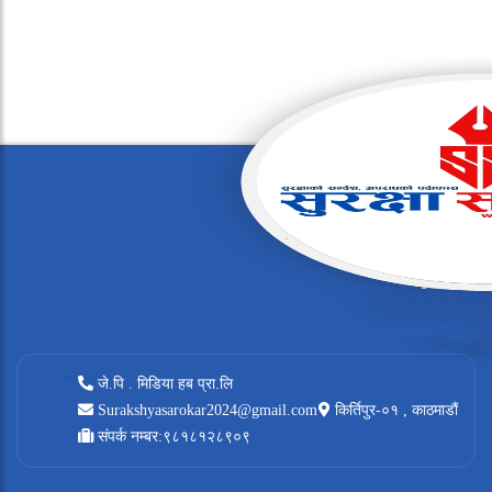
जे.पि . मिडिया हब प्रा.लि
Surakshyasarokar2024@gmail.com
किर्तिपुर-०१ , काठमाडौं
संपर्क नम्बर:९८१८१२८९०९