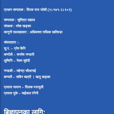
प्रधान सम्पादक
:
दिपक राज जोशी (९८१७१-२८९०९)
सम्पादक :
सुमित्रा दाहाल
संरक्षक : रमेश खड्का
कानुनी सल्लाहकार : अधिवक्ता राधिका खतिवडा
संवाददाता :-
सु.प. – प्रेम कैनि
कर्णाली – सन्तोष भण्डारी
लुम्विनि – रेशम सुवेदी
गण्डकी – महेन्द्र चौलागाई
बाग्मती – सबिन खत्री ।
ऋतु खड्का
प्रवास जापान – तिलक पराजुली
प्रवास युके – माईकल पंगेनी
बिज्ञापनका लागि: