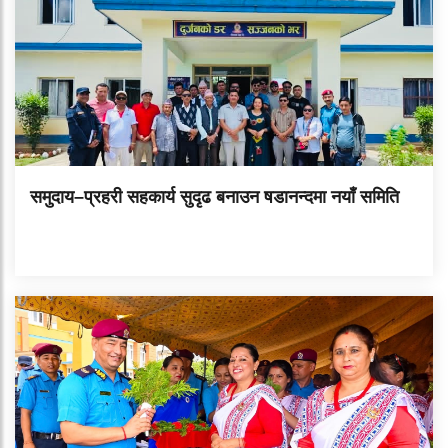
समुदाय–प्रहरी सहकार्य सुदृढ बनाउन षडानन्दमा नयाँ समिति