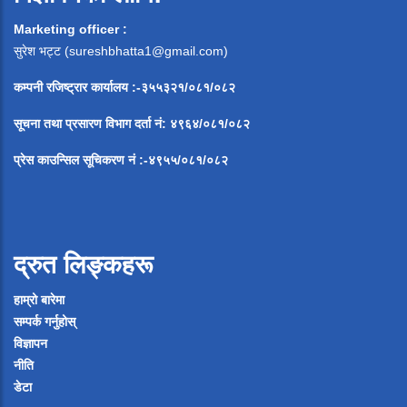
Marketing officer :
सुरेश भट्ट (
sureshbhatta1@gmail.com
)
कम्पनी रजिष्ट्रार कार्यालय :-३५५३२१/०८१/०८२
सूचना
तथा
प्रसारण
विभाग
दर्ता
नं
:
४९६४
/
०८१
/
०
८२
प्रेस
काउन्सिल
सूचिकरण
नं
:-
४९५५
/
०८१
/
०
८२
द्रुत लिङ्कहरू
हाम्रो बारेमा
सम्पर्क गर्नुहोस्
विज्ञापन
नीति
डेटा