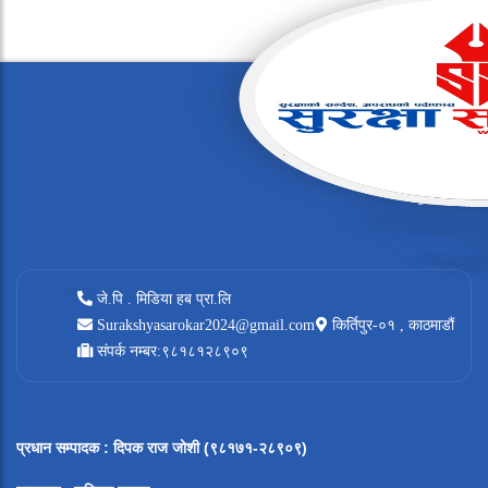
जे.पि . मिडिया हब प्रा.लि
Surakshyasarokar2024@gmail.com
किर्तिपुर-०१ , काठमाडौं
संपर्क नम्बर:९८१८१२८९०९
प्रधान सम्पादक
:
दिपक राज जोशी (९८१७१-२८९०९)