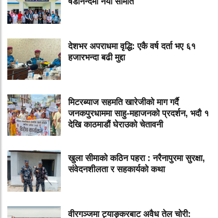
षडानन्दमा नयाँ समिति
देशभर अपराधमा वृद्धि: एकै वर्ष दर्ता भए ६१
हजारभन्दा बढी मुद्दा
मिटरब्याज सहमति खारेजीको माग गर्दै
जनकपुरधाममा साहु-महाजनको प्रदर्शन, भदौ १
देखि काठमाडौं घेराउको चेतावनी
खुला सीमाको कठिन पहरा : नरैनापुरमा सुरक्षा,
संवेदनशीलता र सहकार्यको कथा
वीरगञ्जमा ट्याङ्करबाट अवैध तेल चोरी: