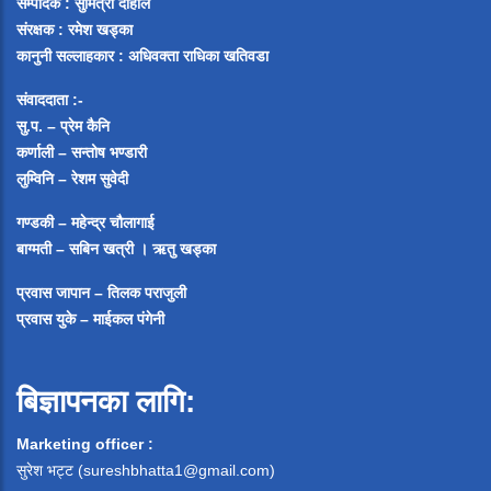
सम्पादक :
सुमित्रा दाहाल
संरक्षक : रमेश खड्का
कानुनी सल्लाहकार : अधिवक्ता राधिका खतिवडा
संवाददाता :-
सु.प. – प्रेम कैनि
कर्णाली – सन्तोष भण्डारी
लुम्विनि – रेशम सुवेदी
गण्डकी – महेन्द्र चौलागाई
बाग्मती – सबिन खत्री ।
ऋतु खड्का
प्रवास जापान – तिलक पराजुली
प्रवास युके – माईकल पंगेनी
बिज्ञापनका लागि:
Marketing officer :
सुरेश भट्ट (
sureshbhatta1@gmail.com
)