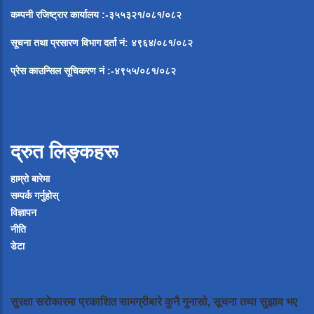
कम्पनी रजिष्ट्रार कार्यालय :-३५५३२१/०८१/०८२
सूचना
तथा
प्रसारण
विभाग
दर्ता
नं
:
४९६४
/
०८१
/
०
८२
प्रेस
काउन्सिल
सूचिकरण
नं
:-
४९५५
/
०८१
/
०
८२
द्रुत लिङ्कहरू
हाम्रो बारेमा
सम्पर्क गर्नुहोस्
विज्ञापन
नीति
डेटा
सुरक्षा सरोकारमा प्रकाशित सामग्रीबारे कुनै गुनासो, सूचना तथा सुझाव भए