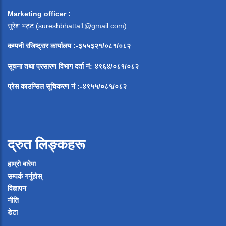
Marketing officer :
सुरेश भट्ट (
sureshbhatta1@gmail.com
)
कम्पनी रजिष्ट्रार कार्यालय :-३५५३२१/०८१/०८२
सूचना
तथा
प्रसारण
विभाग
दर्ता
नं
:
४९६४
/
०८१
/
०
८२
प्रेस
काउन्सिल
सूचिकरण
नं
:-
४९५५
/
०८१
/
०
८२
द्रुत लिङ्कहरू
हाम्रो बारेमा
सम्पर्क गर्नुहोस्
विज्ञापन
नीति
डेटा