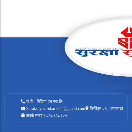
जे.पि . मिडिया हब प्रा.लि
Surakshyasarokar2024@gmail.com
किर्तिपुर-०१ , काठमाडौं
संपर्क नम्बर:९८१८१२८९०९