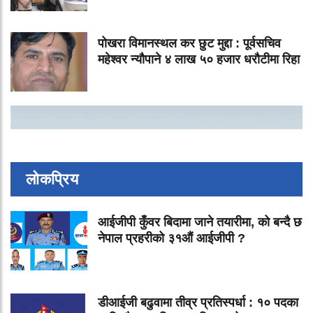
पोखरा विमानस्थल कर छुट मुद्दा : पूर्वसचिव
महेश्वर न्यौपाने ४ लाख ५० हजार धरौटीमा रिहा
लोकप्रिय
आईजीपी कुँवर बिदामा जाने तयारीमा, को बन्दै छ
नेपाल प्रहरीको ३१औं आईजीपी ?
डीआईजी बढुवामा तीव्र प्रतिस्पर्धा : १० पदका