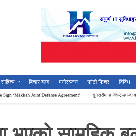
साहित्य
बिचार ब्लग
मनोरञ्जन
फोटो फिचर
विविध
ah Joint Defense Agreement’
सुनसरीमा ४ क्विन्टलभन्दा बढी गाँजासहित चा
ा भएको सामूहिक बल