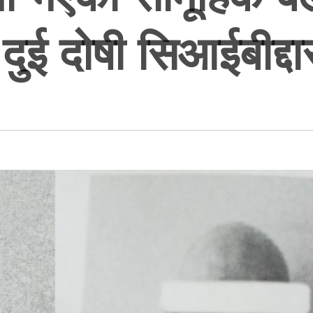
ुई दोषी सिआईबीद्दा