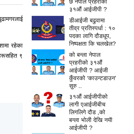
छ नेपाल प्रहरीको
३१औं आईजीपी ?
बुढामगरलाई
डीआईजी बढुवामा
तीव्र प्रतिस्पर्धा : १०
पदका लागि दौडधूप,
निष्पक्षता कि चलखेल?
शामा रहेका
को बन्ला नेपाल
ीहरूसहित ९
प्रहरीको ३१औं
आईजीपी ? आईजी
कुँवरको ‘काउन्टडाउन’
सुरु ..
३१औं आईजीपीको
लागी एआईजीबीच
लिगलिगे दौड ,को
बन्ला भोली देखि नयॅा
आईजीपी ?