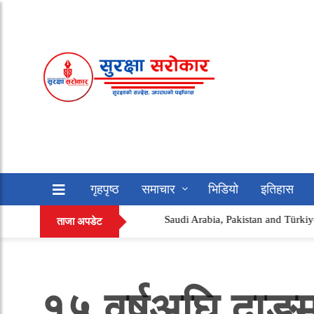
गृहपृष्ठ
समाचार
भिडियो
इतिहास
Saudi Arabia, Pakistan and Türkiye Sign ‘Makk
सफलताको कथा
अन्य
ताजा अपडेट
१५ वर्षअघि दाङम