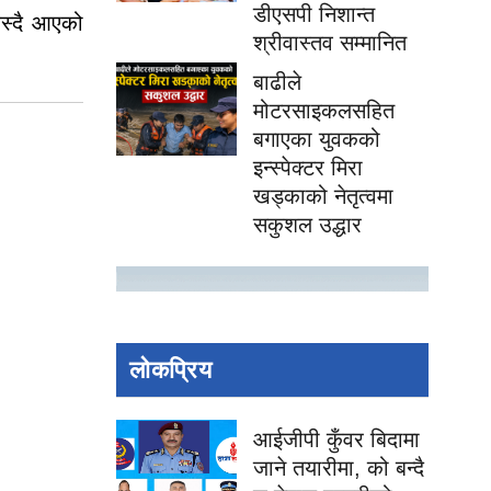
डीएसपी निशान्त
बस्दै आएको
श्रीवास्तव सम्मानित
बाढीले
मोटरसाइकलसहित
बगाएका युवकको
इन्स्पेक्टर मिरा
खड्काको नेतृत्वमा
सकुशल उद्धार
लोकप्रिय
आईजीपी कुँवर बिदामा
जाने तयारीमा, को बन्दै