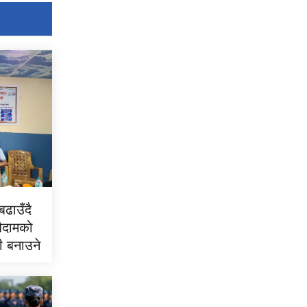
ढाउँदै
बैदामको
री बनाउने