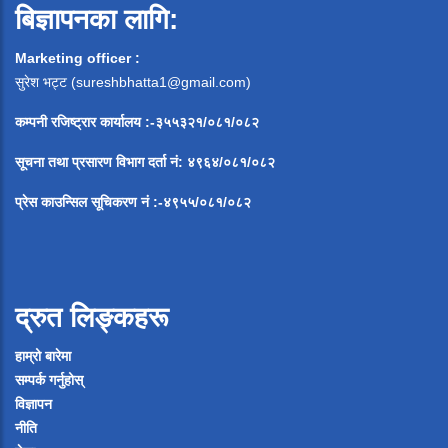
बिज्ञापनका लागि:
Marketing officer :
सुरेश भट्ट (
sureshbhatta1@gmail.com
)
कम्पनी रजिष्ट्रार कार्यालय :-३५५३२१/०८१/०८२
सूचना
तथा
प्रसारण
विभाग
दर्ता
नं
:
४९६४
/
०८१
/
०
८२
प्रेस
काउन्सिल
सूचिकरण
नं
:-
४९५५
/
०८१
/
०
८२
द्रुत लिङ्कहरू
हाम्रो बारेमा
सम्पर्क गर्नुहोस्
विज्ञापन
नीति