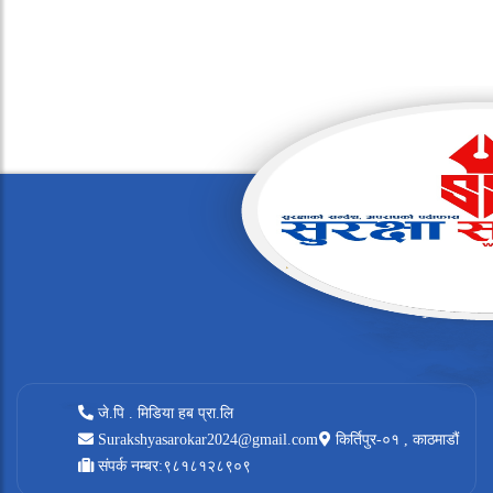
जे.पि . मिडिया हब प्रा.लि
Surakshyasarokar2024@gmail.com
किर्तिपुर-०१ , काठमाडौं
संपर्क नम्बर:९८१८१२८९०९