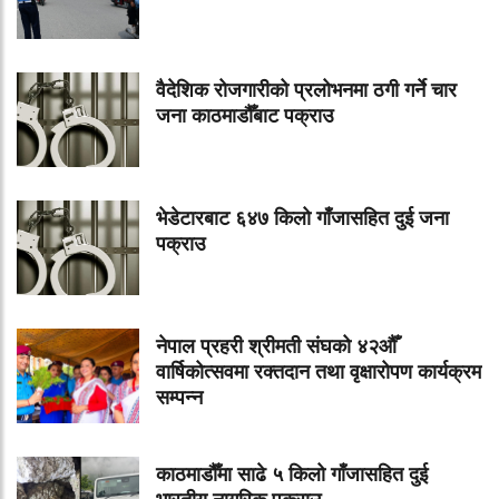
वैदेशिक रोजगारीको प्रलोभनमा ठगी गर्ने चार
जना काठमाडौँबाट पक्राउ
भेडेटारबाट ६४७ किलो गाँजासहित दुई जना
पक्राउ
नेपाल प्रहरी श्रीमती संघको ४२औँ
वार्षिकोत्सवमा रक्तदान तथा वृक्षारोपण कार्यक्रम
सम्पन्न
काठमाडौँमा साढे ५ किलो गाँजासहित दुई