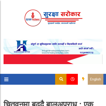
English
चितवनमा बढ्दै बालअपराध : एक