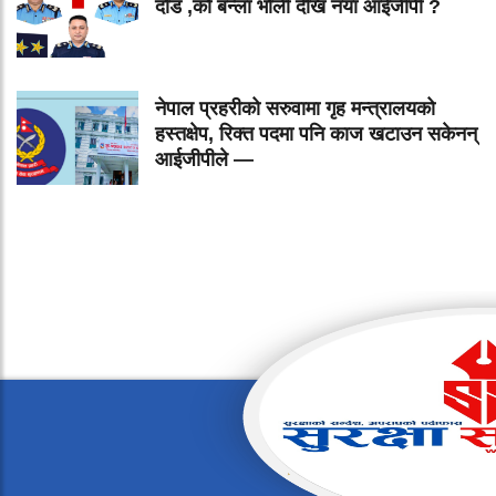
दौड ,को बन्ला भोली देखि नयॅा आईजीपी ?
नेपाल प्रहरीको सरुवामा गृह मन्त्रालयको
हस्तक्षेप, रिक्त पदमा पनि काज खटाउन सकेनन्
आईजीपीले —