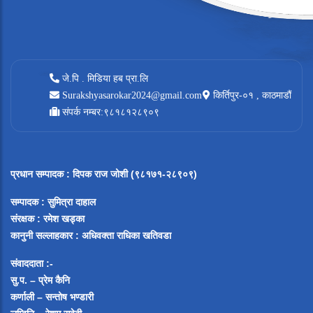
जे.पि . मिडिया हब प्रा.लि
Surakshyasarokar2024@gmail.com
किर्तिपुर-०१ , काठमाडौं
संपर्क नम्बर:९८१८१२८९०९
प्रधान सम्पादक
:
दिपक राज जोशी (९८१७१-२८९०९)
सम्पादक :
सुमित्रा दाहाल
संरक्षक : रमेश खड्का
कानुनी सल्लाहकार : अधिवक्ता राधिका खतिवडा
संवाददाता :-
सु.प. – प्रेम कैनि
कर्णाली – सन्तोष भण्डारी