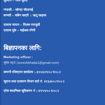
लुम्विनि – रेशम सुवेदी
गण्डकी – महेन्द्र चौलागाई
बाग्मती – सबिन खत्री ।
ऋतु खड्का
प्रवास जापान – तिलक पराजुली
प्रवास युके – माईकल पंगेनी
बिज्ञापनका लागि:
Marketing officer :
सुरेश भट्ट (
sureshbhatta1@gmail.com
)
कम्पनी रजिष्ट्रार कार्यालय :-३५५३२१/०८१/०८२
सूचना
तथा
प्रसारण
विभाग
दर्ता
नं
:
४९६४
/
०८१
/
०
८२
प्रेस
काउन्सिल
सूचिकरण
नं
:-
४९५५
/
०८१
/
०
८२