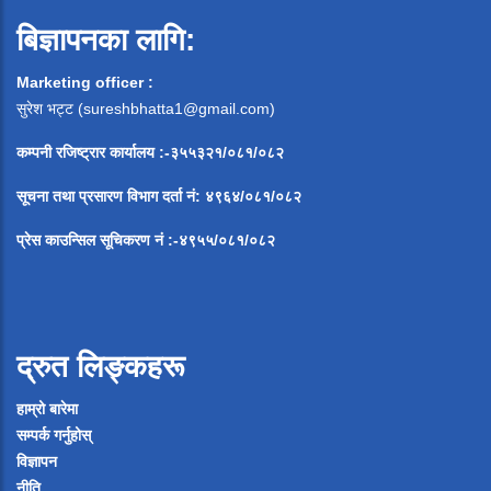
बिज्ञापनका लागि:
Marketing officer :
सुरेश भट्ट (
sureshbhatta1@gmail.com
)
कम्पनी रजिष्ट्रार कार्यालय :-३५५३२१/०८१/०८२
सूचना
तथा
प्रसारण
विभाग
दर्ता
नं
:
४९६४
/
०८१
/
०
८२
प्रेस
काउन्सिल
सूचिकरण
नं
:-
४९५५
/
०८१
/
०
८२
द्रुत लिङ्कहरू
हाम्रो बारेमा
सम्पर्क गर्नुहोस्
विज्ञापन
नीति