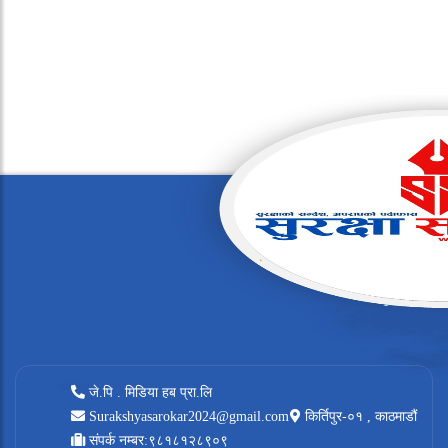
जे.पि . मिडिया हब प्रा.लि
Surakshyasarokar2024@gmail.com
किर्तिपुर-०१ , काठमाडौं
संपर्क नम्बर:९८१८१२८९०९