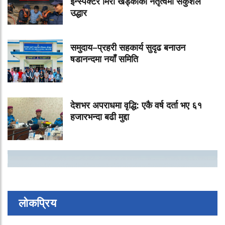
इन्स्पेक्टर मिरा खड्काको नेतृत्वमा सकुशल
उद्धार
समुदाय–प्रहरी सहकार्य सुदृढ बनाउन
षडानन्दमा नयाँ समिति
देशभर अपराधमा वृद्धि: एकै वर्ष दर्ता भए ६१
हजारभन्दा बढी मुद्दा
लोकप्रिय