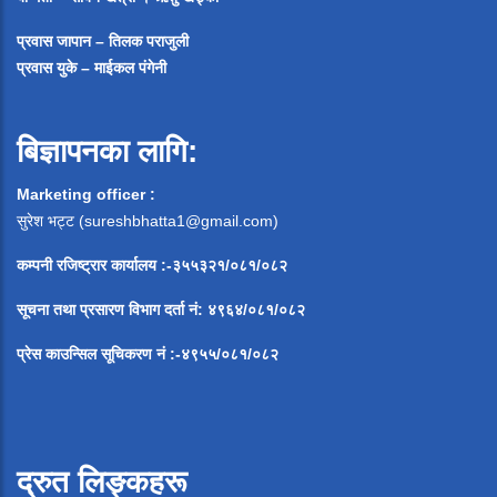
प्रवास जापान – तिलक पराजुली
प्रवास युके – माईकल पंगेनी
बिज्ञापनका लागि:
Marketing officer :
सुरेश भट्ट (
sureshbhatta1@gmail.com
)
कम्पनी रजिष्ट्रार कार्यालय :-३५५३२१/०८१/०८२
सूचना
तथा
प्रसारण
विभाग
दर्ता
नं
:
४९६४
/
०८१
/
०
८२
प्रेस
काउन्सिल
सूचिकरण
नं
:-
४९५५
/
०८१
/
०
८२
द्रुत लिङ्कहरू