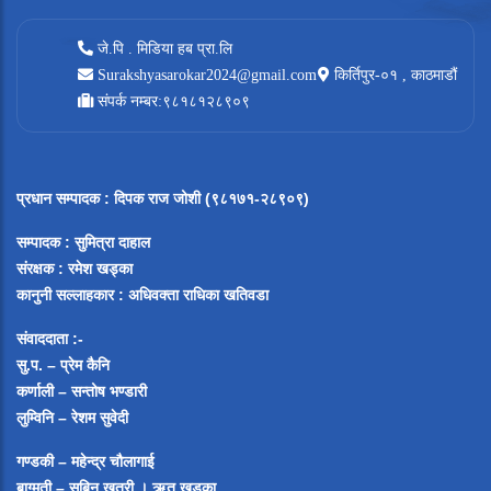
जे.पि . मिडिया हब प्रा.लि
Surakshyasarokar2024@gmail.com
किर्तिपुर-०१ , काठमाडौं
संपर्क नम्बर:९८१८१२८९०९
प्रधान सम्पादक
:
दिपक राज जोशी (९८१७१-२८९०९)
सम्पादक :
सुमित्रा दाहाल
संरक्षक : रमेश खड्का
कानुनी सल्लाहकार : अधिवक्ता राधिका खतिवडा
संवाददाता :-
सु.प. – प्रेम कैनि
कर्णाली – सन्तोष भण्डारी
लुम्विनि – रेशम सुवेदी
गण्डकी – महेन्द्र चौलागाई
बाग्मती – सबिन खत्री ।
ऋतु खड्का