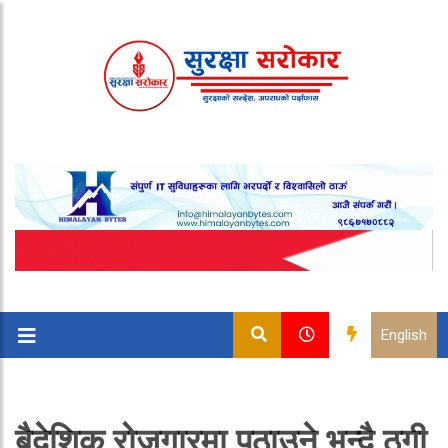
English
बैदेशिक रोजगारमा पठाउने भन्दै ठगी