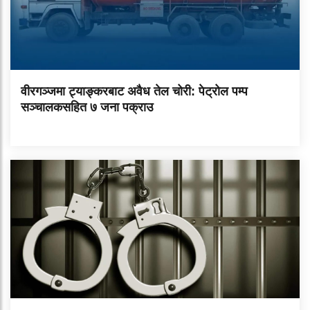
वीरगञ्जमा ट्याङ्करबाट अवैध तेल चोरी: पेट्रोल पम्प
सञ्चालकसहित ७ जना पक्राउ