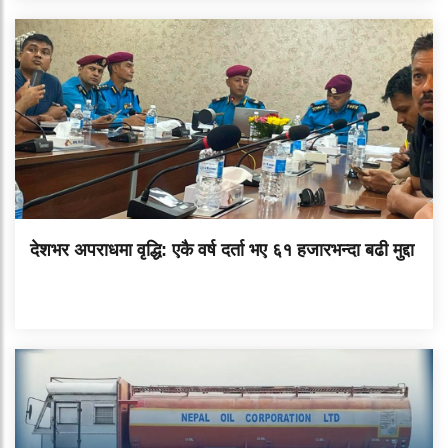
देशभर अपराधमा वृद्धि: एकै वर्ष दर्ता भए ६१ हजारभन्दा बढी मुद्दा