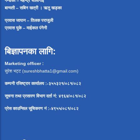
गण्डकी – महेन्द्र चौलागाई
बाग्मती – सबिन खत्री ।
ऋतु खड्का
प्रवास जापान – तिलक पराजुली
प्रवास युके – माईकल पंगेनी
बिज्ञापनका लागि:
Marketing officer :
सुरेश भट्ट (
sureshbhatta1@gmail.com
)
कम्पनी रजिष्ट्रार कार्यालय :-३५५३२१/०८१/०८२
सूचना
तथा
प्रसारण
विभाग
दर्ता
नं
:
४९६४
/
०८१
/
०
८२
प्रेस
काउन्सिल
सूचिकरण
नं
:-
४९५५
/
०८१
/
०
८२