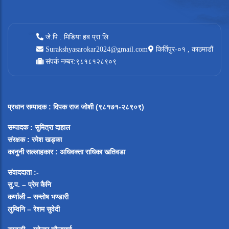
जे.पि . मिडिया हब प्रा.लि
Surakshyasarokar2024@gmail.com
किर्तिपुर-०१ , काठमाडौं
संपर्क नम्बर:९८१८१२८९०९
प्रधान सम्पादक
:
दिपक राज जोशी (९८१७१-२८९०९)
सम्पादक :
सुमित्रा दाहाल
संरक्षक : रमेश खड्का
कानुनी सल्लाहकार : अधिवक्ता राधिका खतिवडा
संवाददाता :-
सु.प. – प्रेम कैनि
कर्णाली – सन्तोष भण्डारी
लुम्विनि – रेशम सुवेदी