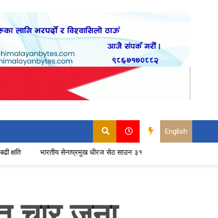
English
रतीय सेनाप्रमुख धीरज सेठ साउन ३१ गते नेपाल आउने
बढ्यो सुरक्षा निकायका 
त चार जना