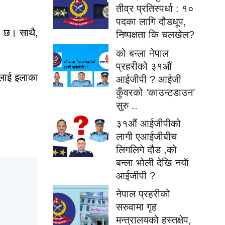
तीव्र प्रतिस्पर्धा : १०
पदका लागि दौडधूप,
ो छ। साथै,
निष्पक्षता कि चलखेल?
को बन्ला नेपाल
प्रहरीको ३१औं
लाई इलाका
आईजीपी ? आईजी
कुँवरको ‘काउन्टडाउन’
सुरु ..
३१औं आईजीपीको
लागी एआईजीबीच
लिगलिगे दौड ,को
बन्ला भोली देखि नयॅा
आईजीपी ?
नेपाल प्रहरीको
सरुवामा गृह
मन्त्रालयको हस्तक्षेप,