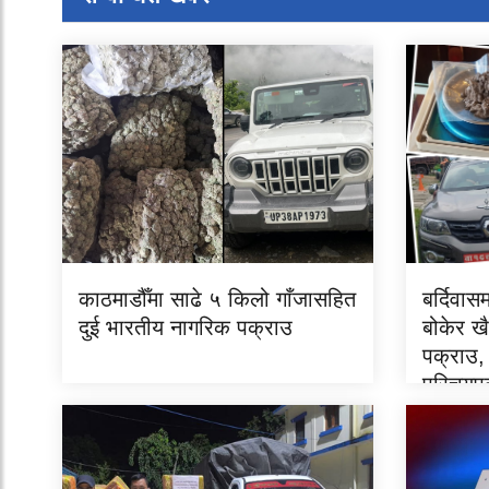
काठमाडौँमा साढे ५ किलो गाँजासहित
बर्दिवा
दुई भारतीय नागरिक पक्राउ
बोकेर खै
पक्राउ, 
परिचयपत