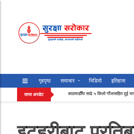
गृहपृष्ठ
समाचार
भिडियो
इतिहास
काठमाडौँमा साढे ५ किलो गाँजासहित दुई भारतीय नागरिक पक्
सफलताको कथा
अन्य
ताजा अपडेट
इटहरीबाट प्रति