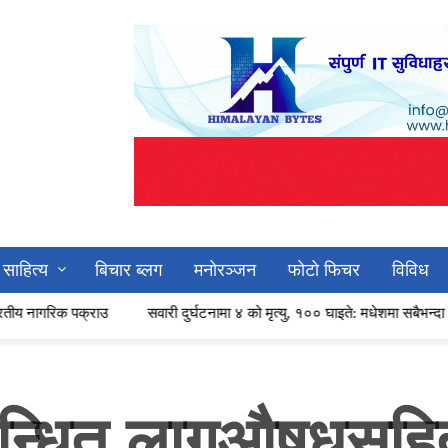
साहित्य
बिचार ब्लग
मनोरञ्जन
फोटो फिचर
विविध
राउ
सवारी दुर्घटनामा ४ को मृत्यु, १०० घाइते: मधेशमा सबैभन्दा बढी क्षति
भा
बन्धित लागूऔषधसहि