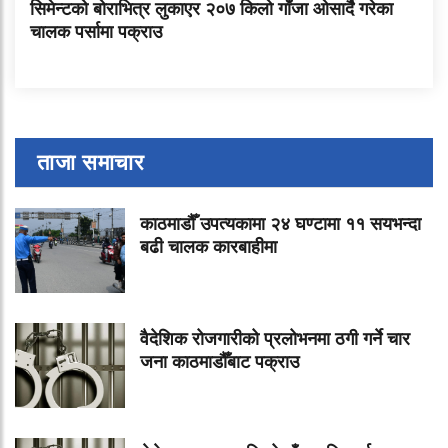
सिमेन्टको बोराभित्र लुकाएर २०७ किलो गाँजा ओसार्दै गरेका
चालक पर्सामा पक्राउ
ताजा समाचार
काठमाडौँ उपत्यकामा २४ घण्टामा ११ सयभन्दा
बढी चालक कारबाहीमा
वैदेशिक रोजगारीको प्रलोभनमा ठगी गर्ने चार
जना काठमाडौँबाट पक्राउ