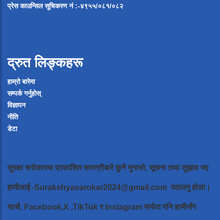
प्रेस
काउन्सिल
सूचिकरण
नं
:-
४९५५
/
०८१
/
०
८२
द्रुत लिङ्कहरू
हाम्रो बारेमा
सम्पर्क गर्नुहोस्
विज्ञापन
नीति
डेटा
सुरक्षा सरोकारमा प्रकाशित सामग्रीबारे कुनै गुनासो, सूचना तथा सुझाव भए
हामीलाई
-Surakshyasarokar2024@gmail.com
पठाउनु होला।
साथै, Facebook,X ,TikTok र Instagram मार्फत पनि हामीसँग