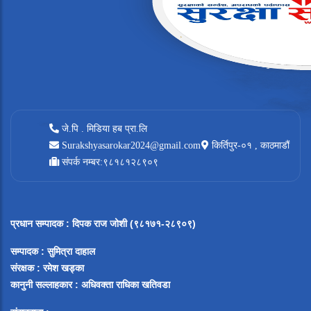
जे.पि . मिडिया हब प्रा.लि
Surakshyasarokar2024@gmail.com
किर्तिपुर-०१ , काठमाडौं
संपर्क नम्बर:९८१८१२८९०९
प्रधान सम्पादक
:
दिपक राज जोशी (९८१७१-२८९०९)
सम्पादक :
सुमित्रा दाहाल
संरक्षक : रमेश खड्का
कानुनी सल्लाहकार : अधिवक्ता राधिका खतिवडा