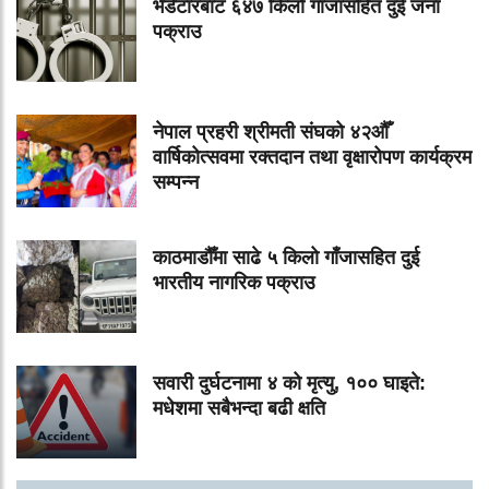
भेडेटारबाट ६४७ किलो गाँजासहित दुई जना
पक्राउ
नेपाल प्रहरी श्रीमती संघको ४२औँ
वार्षिकोत्सवमा रक्तदान तथा वृक्षारोपण कार्यक्रम
सम्पन्न
काठमाडौँमा साढे ५ किलो गाँजासहित दुई
भारतीय नागरिक पक्राउ
सवारी दुर्घटनामा ४ को मृत्यु, १०० घाइते:
मधेशमा सबैभन्दा बढी क्षति