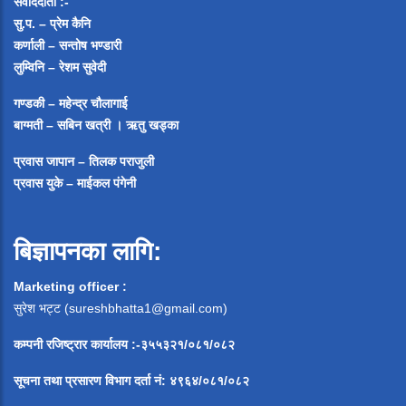
संवाददाता :-
सु.प. – प्रेम कैनि
कर्णाली – सन्तोष भण्डारी
लुम्विनि – रेशम सुवेदी
गण्डकी – महेन्द्र चौलागाई
बाग्मती – सबिन खत्री ।
ऋतु खड्का
प्रवास जापान – तिलक पराजुली
प्रवास युके – माईकल पंगेनी
बिज्ञापनका लागि:
Marketing officer :
सुरेश भट्ट (
sureshbhatta1@gmail.com
)
कम्पनी रजिष्ट्रार कार्यालय :-३५५३२१/०८१/०८२
सूचना
तथा
प्रसारण
विभाग
दर्ता
नं
:
४९६४
/
०८१
/
०
८२