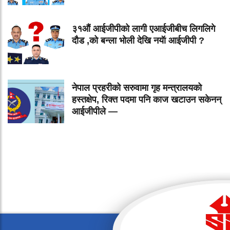
३१औं आईजीपीको लागी एआईजीबीच लिगलिगे
दौड ,को बन्ला भोली देखि नयॅा आईजीपी ?
नेपाल प्रहरीको सरुवामा गृह मन्त्रालयको
हस्तक्षेप, रिक्त पदमा पनि काज खटाउन सकेनन्
आईजीपीले —