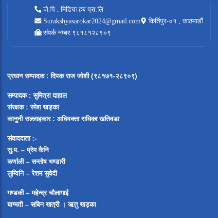
जे.पि . मिडिया हब प्रा.लि
Surakshyasarokar2024@gmail.com
किर्तिपुर-०१ , काठमाडौं
संपर्क नम्बर:९८१८१२८९०९
प्रधान सम्पादक
:
दिपक राज जोशी (९८१७१-२८९०९)
सम्पादक :
सुमित्रा दाहाल
संरक्षक : रमेश खड्का
कानुनी सल्लाहकार : अधिवक्ता राधिका खतिवडा
संवाददाता :-
सु.प. – प्रेम कैनि
कर्णाली – सन्तोष भण्डारी
लुम्विनि – रेशम सुवेदी
गण्डकी – महेन्द्र चौलागाई
बाग्मती – सबिन खत्री ।
ऋतु खड्का