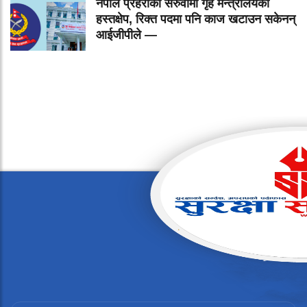
नेपाल प्रहरीको सरुवामा गृह मन्त्रालयको
हस्तक्षेप, रिक्त पदमा पनि काज खटाउन सकेनन्
आईजीपीले —