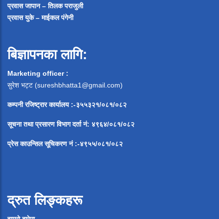
प्रवास जापान – तिलक पराजुली
प्रवास युके – माईकल पंगेनी
बिज्ञापनका लागि:
Marketing officer :
सुरेश भट्ट (
sureshbhatta1@gmail.com
)
कम्पनी रजिष्ट्रार कार्यालय :-३५५३२१/०८१/०८२
सूचना
तथा
प्रसारण
विभाग
दर्ता
नं
:
४९६४
/
०८१
/
०
८२
प्रेस
काउन्सिल
सूचिकरण
नं
:-
४९५५
/
०८१
/
०
८२
द्रुत लिङ्कहरू