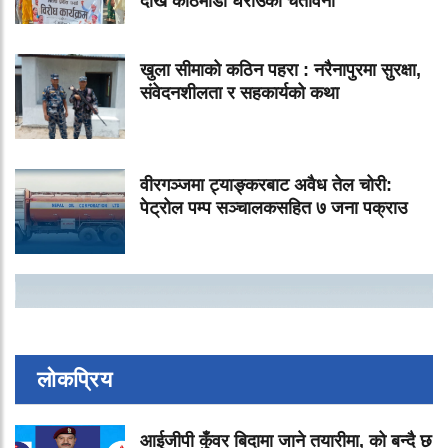
देखि काठमाडौं घेराउको चेतावनी
खुला सीमाको कठिन पहरा : नरैनापुरमा सुरक्षा,
संवेदनशीलता र सहकार्यको कथा
वीरगञ्जमा ट्याङ्करबाट अवैध तेल चोरी:
पेट्रोल पम्प सञ्चालकसहित ७ जना पक्राउ
लोकप्रिय
आईजीपी कुँवर बिदामा जाने तयारीमा, को बन्दै छ