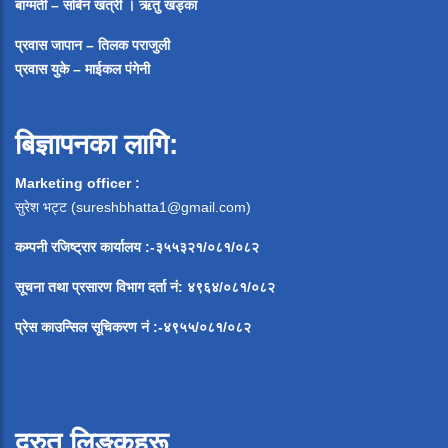
बाग्मती – सबिन खत्री ।
ऋतु खड्का
प्रवास जापान – तिलक पराजुली
प्रवास युके – माईकल पंगेनी
बिज्ञापनका लागि:
Marketing officer :
सुरेश भट्ट (
sureshbhatta1@gmail.com
)
कम्पनी रजिष्ट्रार कार्यालय :-३५५३२१/०८१/०८२
सूचना
तथा
प्रसारण
विभाग
दर्ता
नं
:
४९६४
/
०८१
/
०
८२
प्रेस
काउन्सिल
सूचिकरण
नं
:-
४९५५
/
०८१
/
०
८२
द्रुत लिङ्कहरू