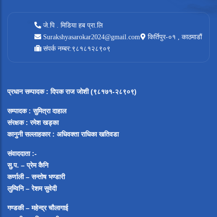
जे.पि . मिडिया हब प्रा.लि
Surakshyasarokar2024@gmail.com
किर्तिपुर-०१ , काठमाडौं
संपर्क नम्बर:९८१८१२८९०९
प्रधान सम्पादक
:
दिपक राज जोशी (९८१७१-२८९०९)
सम्पादक :
सुमित्रा दाहाल
संरक्षक : रमेश खड्का
कानुनी सल्लाहकार : अधिवक्ता राधिका खतिवडा
संवाददाता :-
सु.प. – प्रेम कैनि
कर्णाली – सन्तोष भण्डारी
लुम्विनि – रेशम सुवेदी
गण्डकी – महेन्द्र चौलागाई