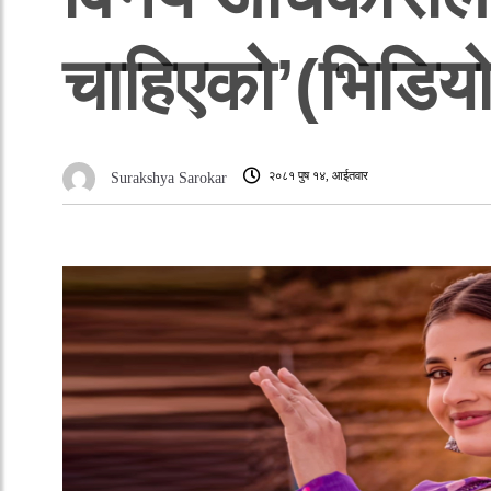
चाहिएको’(भिडिय
२०८१ पुष १४, आईतवार
Surakshya Sarokar