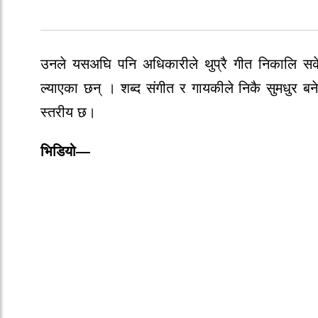
उनले यसअघि पनि अधिकारीले थुप्रै गीत निकालि 
ल्याएका
छन्
।
शब्द
संगीत
र
गायकीले
निकै
सुमधुर
बन
स्तरीय
छ।
भिडियो—