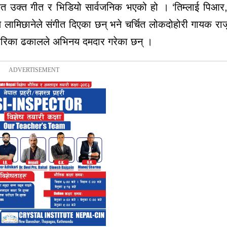
फत
उक्त
गीत
र
भिडियो
सार्वजनिक
भएको
हो
। ‘तिम्लाई
पिआर
ण
लामिछानेले
संगीत
दिएका
छन्
भने
चर्चित
लोकदोहोरी
गायक
राज
ारिका
ढकालले
अभिनय दमदार
गरेका
छन्
।