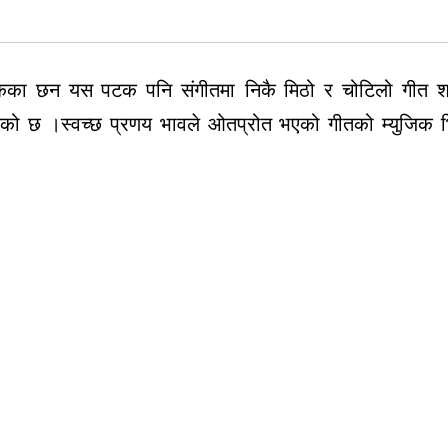
सकेका छन यस पटक पनि संगीतमा
निकै
मिठो
र
चोटिलो
गीत
श
ेको
छ
।स्वच्छ
प्रणय
भावले
ओतप्रोत
भएको
गीतको
म्युजिक