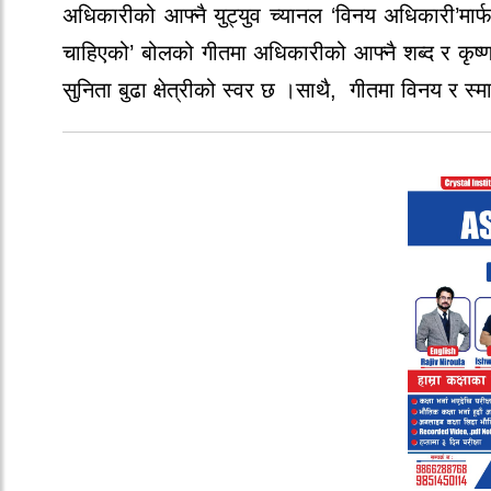
अधिकारीको
आफ्नै
युट्युव
च्यानल
‘
विनय
अधिकारी
’
मार्
चाहिएको
’
बोलको
गीतमा
अधिकारीको
आफ्नै
शब्द
र
कृष्
सुनिता
बुढा
क्षेत्रीको
स्वर
छ
।साथै,
गीतमा
विनय
र
स्म