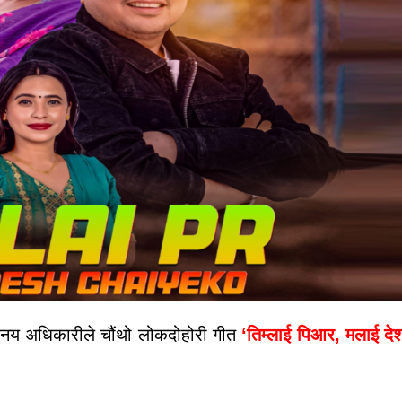
िनय
अधिकारीले
चौंथो
लोकदोहोरी गीत
‘
तिम्लाई
पिआर
,
मलाई
दे