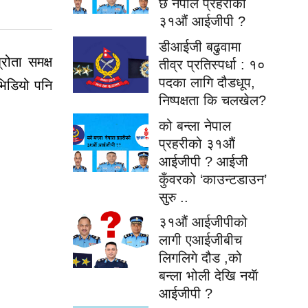
छ नेपाल प्रहरीको
३१औं आईजीपी ?
डीआईजी बढुवामा
्रोता
समक्ष
तीव्र प्रतिस्पर्धा : १०
पदका लागि दौडधूप,
भिडियो
पनि
निष्पक्षता कि चलखेल?
को बन्ला नेपाल
प्रहरीको ३१औं
आईजीपी ? आईजी
कुँवरको ‘काउन्टडाउन’
सुरु ..
३१औं आईजीपीको
लागी एआईजीबीच
लिगलिगे दौड ,को
बन्ला भोली देखि नयॅा
आईजीपी ?