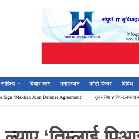
साहित्य
बिचार ब्लग
मनोरञ्जन
फोटो फिचर
विविध
 Joint Defense Agreement’
सुनसरीमा ४ क्विन्टलभन्दा बढी गाँजासहित चार 
ल्याए ‘तिम्लाई पिआ