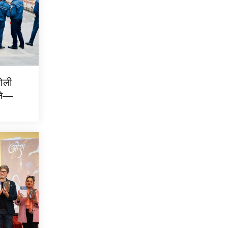
होली
इने—