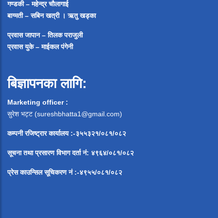
गण्डकी – महेन्द्र चौलागाई
बाग्मती – सबिन खत्री ।
ऋतु खड्का
प्रवास जापान – तिलक पराजुली
प्रवास युके – माईकल पंगेनी
बिज्ञापनका लागि:
Marketing officer :
सुरेश भट्ट (
sureshbhatta1@gmail.com
)
कम्पनी रजिष्ट्रार कार्यालय :-३५५३२१/०८१/०८२
सूचना
तथा
प्रसारण
विभाग
दर्ता
नं
:
४९६४
/
०८१
/
०
८२
प्रेस
काउन्सिल
सूचिकरण
नं
:-
४९५५
/
०८१
/
०
८२