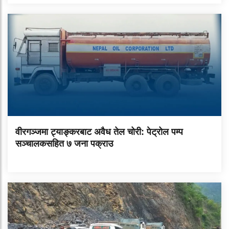
वीरगञ्जमा ट्याङ्करबाट अवैध तेल चोरी: पेट्रोल पम्प
सञ्चालकसहित ७ जना पक्राउ