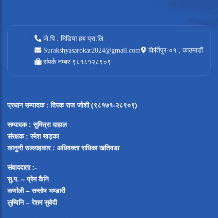
जे.पि . मिडिया हब प्रा.लि
Surakshyasarokar2024@gmail.com
किर्तिपुर-०१ , काठमाडौं
संपर्क नम्बर:९८१८१२८९०९
प्रधान सम्पादक
:
दिपक राज जोशी (९८१७१-२८९०९)
सम्पादक :
सुमित्रा दाहाल
संरक्षक : रमेश खड्का
कानुनी सल्लाहकार : अधिवक्ता राधिका खतिवडा
संवाददाता :-
सु.प. – प्रेम कैनि
कर्णाली – सन्तोष भण्डारी
लुम्विनि – रेशम सुवेदी