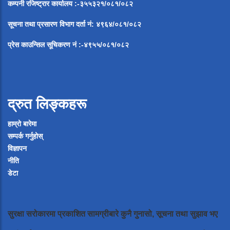
कम्पनी रजिष्ट्रार कार्यालय :-३५५३२१/०८१/०८२
सूचना
तथा
प्रसारण
विभाग
दर्ता
नं
:
४९६४
/
०८१
/
०
८२
प्रेस
काउन्सिल
सूचिकरण
नं
:-
४९५५
/
०८१
/
०
८२
द्रुत लिङ्कहरू
हाम्रो बारेमा
सम्पर्क गर्नुहोस्
विज्ञापन
नीति
डेटा
सुरक्षा सरोकारमा प्रकाशित सामग्रीबारे कुनै गुनासो, सूचना तथा सुझाव भए