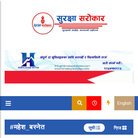
English
#महेश_बस्नेत
सूची
ग्रिड