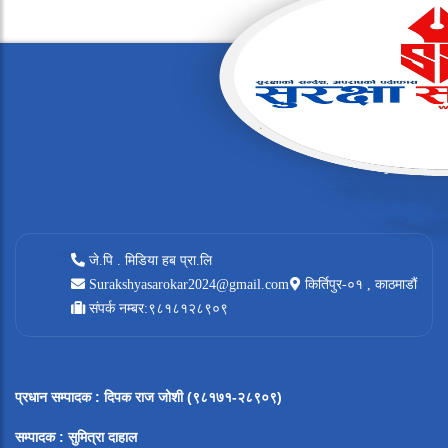
जे.पि . मिडिया हब प्रा.लि
Surakshyasarokar2024@gmail.com
किर्तिपुर-०१ , काठमाडौं
संपर्क नम्बर:९८१८१२८९०९
प्रधान सम्पादक
:
दिपक राज जोशी (९८१७१-२८९०९)
सम्पादक :
सुमित्रा दाहाल