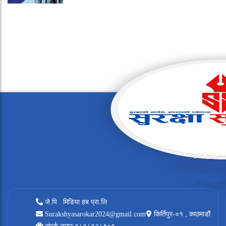
जे.पि . मिडिया हब प्रा.लि
Surakshyasarokar2024@gmail.com
किर्तिपुर-०१ , काठमाडौं