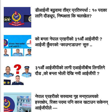
डीआईजी बढुवामा तीव्र प्रतिस्पर्धा : १० पदका
लागि दौडधूप, निष्पक्षता कि चलखेल?
को बन्ला नेपाल प्रहरीको ३१औं आईजीपी ?
आईजी कुँवरको ‘काउन्टडाउन’ सुरु ..
३१औं आईजीपीको लागी एआईजीबीच लिगलिगे
दौड ,को बन्ला भोली देखि नयॅा आईजीपी ?
नेपाल प्रहरीको सरुवामा गृह मन्त्रालयको
हस्तक्षेप, रिक्त पदमा पनि काज खटाउन सकेनन्
आईजीपीले —