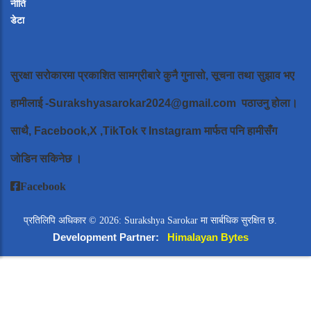
नीति
डेटा
सुरक्षा सरोकारमा प्रकाशित सामग्रीबारे कुनै गुनासो, सूचना तथा सुझाव भए
हामीलाई
-Surakshyasarokar2024@gmail.com
पठाउनु होला।
साथै, Facebook,X ,TikTok र Instagram मार्फत पनि हामीसँग
जोडिन सकिनेछ ।
Facebook
प्रतिलिपि अधिकार © 2026: Surakshya Sarokar मा सार्बधिक सुरक्षित छ.
Development Partner:
Himalayan Bytes