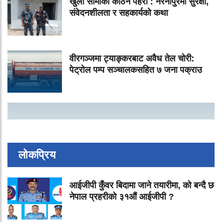
खुला सीमाको कठिन पहरा : नरैनापुरमा सुरक्षा,
संवेदनशीलता र सहकार्यको कथा
वीरगञ्जमा ट्याङ्करबाट अवैध तेल चोरी:
पेट्रोल पम्प सञ्चालकसहित ७ जना पक्राउ
लोकप्रिय
आईजीपी कुँवर बिदामा जाने तयारीमा, को बन्दै छ
नेपाल प्रहरीको ३१औं आईजीपी ?