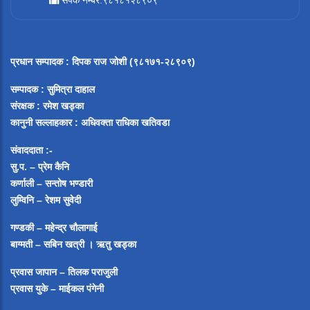
संपर्क नम्बर:९८१८१२८९०९
प्रधान सम्पादक
:
दिपक राज जोशी (९८१७१-२८९०९)
सम्पादक :
सुमित्रा दाहाल
संरक्षक : रमेश खड्का
कानुनी सल्लाहकार : अधिवक्ता राधिका खतिवडा
संवाददाता :-
सु.प. – प्रेम कैनि
कर्णाली – सन्तोष भण्डारी
लुम्विनि – रेशम सुवेदी
गण्डकी – महेन्द्र चौलागाई
बाग्मती – सबिन खत्री ।
ऋतु खड्का
प्रवास जापान – तिलक पराजुली
प्रवास युके – माईकल पंगेनी