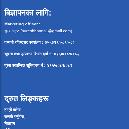
बिज्ञापनका लागि:
Marketing officer :
सुरेश भट्ट (
sureshbhatta1@gmail.com
)
कम्पनी रजिष्ट्रार कार्यालय :-३५५३२१/०८१/०८२
सूचना
तथा
प्रसारण
विभाग
दर्ता
नं
:
४९६४
/
०८१
/
०
८२
प्रेस
काउन्सिल
सूचिकरण
नं
:-
४९५५
/
०८१
/
०
८२
द्रुत लिङ्कहरू
हाम्रो बारेमा
सम्पर्क गर्नुहोस्
विज्ञापन