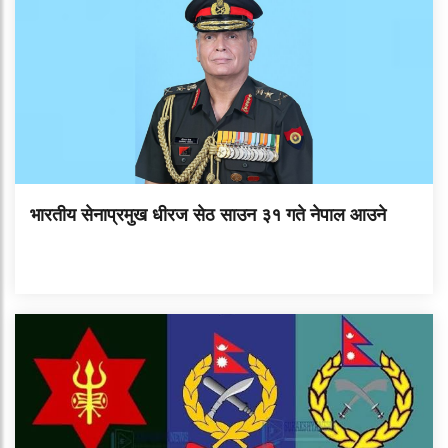
भारतीय सेनाप्रमुख धीरज सेठ साउन ३१ गते नेपाल आउने