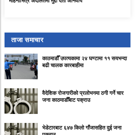
महिनाभित्र अदालतमा मुद्दा दर्ता अनिवार्य
ताजा समाचार
काठमाडौँ उपत्यकामा २४ घण्टामा ११ सयभन्दा
बढी चालक कारबाहीमा
वैदेशिक रोजगारीको प्रलोभनमा ठगी गर्ने चार
जना काठमाडौँबाट पक्राउ
भेडेटारबाट ६४७ किलो गाँजासहित दुई जना
पक्राउ