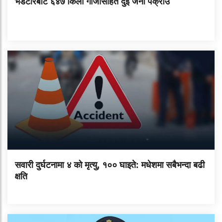
भेडेटारबाट ६४७ किलो गाँजासहित दुई जना पक्राउ
सवारी दुर्घटनामा ४ को मृत्यु, १०० घाइते: मधेशमा सबैभन्दा बढी
क्षति