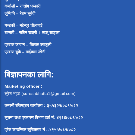
कर्णाली – सन्तोष भण्डारी
लुम्विनि – रेशम सुवेदी
गण्डकी – महेन्द्र चौलागाई
बाग्मती – सबिन खत्री ।
ऋतु खड्का
प्रवास जापान – तिलक पराजुली
प्रवास युके – माईकल पंगेनी
बिज्ञापनका लागि:
Marketing officer :
सुरेश भट्ट (
sureshbhatta1@gmail.com
)
कम्पनी रजिष्ट्रार कार्यालय :-३५५३२१/०८१/०८२
सूचना
तथा
प्रसारण
विभाग
दर्ता
नं
:
४९६४
/
०८१
/
०
८२
प्रेस
काउन्सिल
सूचिकरण
नं
:-
४९५५
/
०८१
/
०
८२