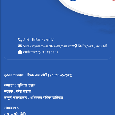
जे.पि . मिडिया हब प्रा.लि
Surakshyasarokar2024@gmail.com
किर्तिपुर-०१ , काठमाडौं
संपर्क नम्बर:९८१८१२८९०९
प्रधान सम्पादक
:
दिपक राज जोशी (९८१७१-२८९०९)
सम्पादक :
सुमित्रा दाहाल
संरक्षक : रमेश खड्का
कानुनी सल्लाहकार : अधिवक्ता राधिका खतिवडा
संवाददाता :-
सु.प. – प्रेम कैनि