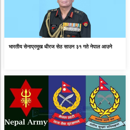
भारतीय सेनाप्रमुख धीरज सेठ साउन ३१ गते नेपाल आउने