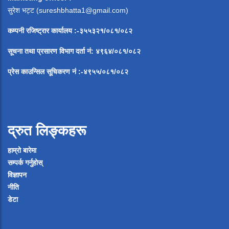
सुरेश भट्ट (
sureshbhatta1@gmail.com
)
कम्पनी रजिष्ट्रार कार्यालय :-३५५३२१/०८१/०८२
सूचना
तथा
प्रसारण
विभाग
दर्ता
नं
:
४९६४
/
०८१
/
०
८२
प्रेस
काउन्सिल
सूचिकरण
नं
:-
४९५५
/
०८१
/
०
८२
द्रुत लिङ्कहरू
हाम्रो बारेमा
सम्पर्क गर्नुहोस्
विज्ञापन
नीति
डेटा