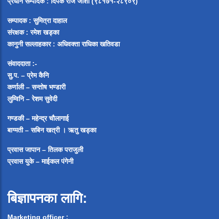
प्रधान सम्पादक
:
दिपक राज जोशी (९८१७१-२८९०९)
सम्पादक :
सुमित्रा दाहाल
संरक्षक : रमेश खड्का
कानुनी सल्लाहकार : अधिवक्ता राधिका खतिवडा
संवाददाता :-
सु.प. – प्रेम कैनि
कर्णाली – सन्तोष भण्डारी
लुम्विनि – रेशम सुवेदी
गण्डकी – महेन्द्र चौलागाई
बाग्मती – सबिन खत्री ।
ऋतु खड्का
प्रवास जापान – तिलक पराजुली
प्रवास युके – माईकल पंगेनी
बिज्ञापनका लागि:
Marketing officer :