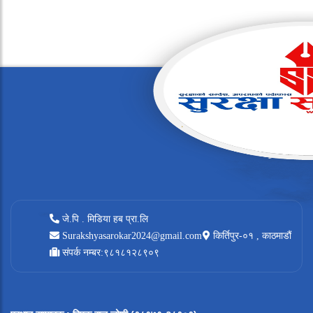
जे.पि . मिडिया हब प्रा.लि
Surakshyasarokar2024@gmail.com
किर्तिपुर-०१ , काठमाडौं
संपर्क नम्बर:९८१८१२८९०९