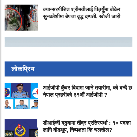
क्यान्सरपीडित श्रीमतीलाई पिठ्युँमा बोकेर
सुनकोशीमा बेपत्ता वृद्ध दम्पती, खोजी जारी
लोकप्रिय
आईजीपी कुँवर बिदामा जाने तयारीमा, को बन्दै छ
नेपाल प्रहरीको ३१औं आईजीपी ?
डीआईजी बढुवामा तीव्र प्रतिस्पर्धा : १० पदका
लागि दौडधूप, निष्पक्षता कि चलखेल?