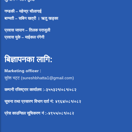
गण्डकी – महेन्द्र चौलागाई
बाग्मती – सबिन खत्री ।
ऋतु खड्का
प्रवास जापान – तिलक पराजुली
प्रवास युके – माईकल पंगेनी
बिज्ञापनका लागि:
Marketing officer :
सुरेश भट्ट (
sureshbhatta1@gmail.com
)
कम्पनी रजिष्ट्रार कार्यालय :-३५५३२१/०८१/०८२
सूचना
तथा
प्रसारण
विभाग
दर्ता
नं
:
४९६४
/
०८१
/
०
८२
प्रेस
काउन्सिल
सूचिकरण
नं
:-
४९५५
/
०८१
/
०
८२