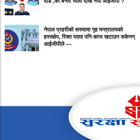
दौड ,को बन्ला भोली देखि नयॅा आईजीपी ?
नेपाल प्रहरीको सरुवामा गृह मन्त्रालयको
हस्तक्षेप, रिक्त पदमा पनि काज खटाउन सकेनन्
आईजीपीले —