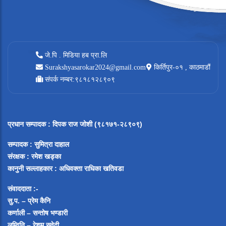
जे.पि . मिडिया हब प्रा.लि
Surakshyasarokar2024@gmail.com
किर्तिपुर-०१ , काठमाडौं
संपर्क नम्बर:९८१८१२८९०९
प्रधान सम्पादक
:
दिपक राज जोशी (९८१७१-२८९०९)
सम्पादक :
सुमित्रा दाहाल
संरक्षक : रमेश खड्का
कानुनी सल्लाहकार : अधिवक्ता राधिका खतिवडा
संवाददाता :-
सु.प. – प्रेम कैनि
कर्णाली – सन्तोष भण्डारी
लुम्विनि – रेशम सुवेदी