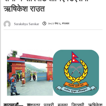
ऋषिकेश राउत
२०८२ जेष्ठ ६, मंगलवार
Surakshya Sarokar
काठमाडौं— स
शस्त्र प्रहरी बलका डिएसपी ऋषिकेश