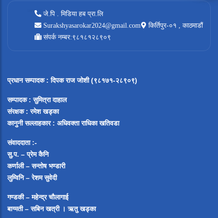
जे.पि . मिडिया हब प्रा.लि
Surakshyasarokar2024@gmail.com
किर्तिपुर-०१ , काठमाडौं
संपर्क नम्बर:९८१८१२८९०९
प्रधान सम्पादक
:
दिपक राज जोशी (९८१७१-२८९०९)
सम्पादक :
सुमित्रा दाहाल
संरक्षक : रमेश खड्का
कानुनी सल्लाहकार : अधिवक्ता राधिका खतिवडा
संवाददाता :-
सु.प. – प्रेम कैनि
कर्णाली – सन्तोष भण्डारी
लुम्विनि – रेशम सुवेदी
गण्डकी – महेन्द्र चौलागाई
बाग्मती – सबिन खत्री ।
ऋतु खड्का