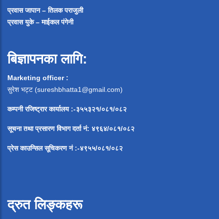
प्रवास जापान – तिलक पराजुली
प्रवास युके – माईकल पंगेनी
बिज्ञापनका लागि:
Marketing officer :
सुरेश भट्ट (
sureshbhatta1@gmail.com
)
कम्पनी रजिष्ट्रार कार्यालय :-३५५३२१/०८१/०८२
सूचना
तथा
प्रसारण
विभाग
दर्ता
नं
:
४९६४
/
०८१
/
०
८२
प्रेस
काउन्सिल
सूचिकरण
नं
:-
४९५५
/
०८१
/
०
८२
द्रुत लिङ्कहरू