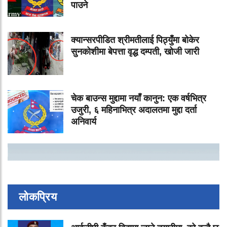
पाउने
क्यान्सरपीडित श्रीमतीलाई पिठ्युँमा बोकेर
सुनकोशीमा बेपत्ता वृद्ध दम्पती, खोजी जारी
चेक बाउन्स मुद्दामा नयाँ कानुन: एक वर्षभित्र
उजुरी, ६ महिनाभित्र अदालतमा मुद्दा दर्ता
अनिवार्य
लोकप्रिय