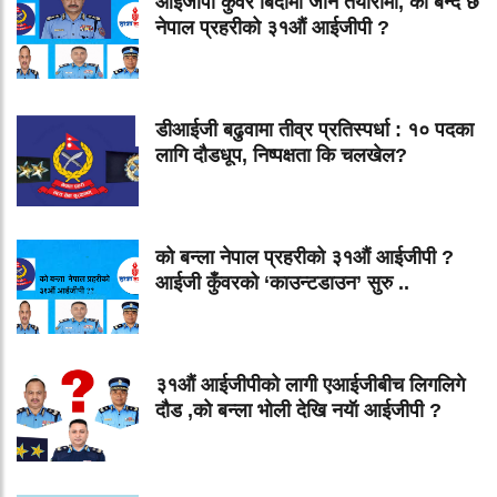
आईजीपी कुँवर बिदामा जाने तयारीमा, को बन्दै छ
नेपाल प्रहरीको ३१औं आईजीपी ?
डीआईजी बढुवामा तीव्र प्रतिस्पर्धा : १० पदका
लागि दौडधूप, निष्पक्षता कि चलखेल?
को बन्ला नेपाल प्रहरीको ३१औं आईजीपी ?
आईजी कुँवरको ‘काउन्टडाउन’ सुरु ..
३१औं आईजीपीको लागी एआईजीबीच लिगलिगे
दौड ,को बन्ला भोली देखि नयॅा आईजीपी ?