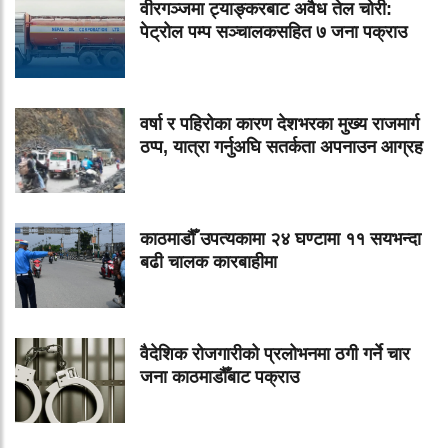
वीरगञ्जमा ट्याङ्करबाट अवैध तेल चोरी:
पेट्रोल पम्प सञ्चालकसहित ७ जना पक्राउ
वर्षा र पहिरोका कारण देशभरका मुख्य राजमार्ग
ठप्प, यात्रा गर्नुअघि सतर्कता अपनाउन आग्रह
काठमाडौँ उपत्यकामा २४ घण्टामा ११ सयभन्दा
बढी चालक कारबाहीमा
वैदेशिक रोजगारीको प्रलोभनमा ठगी गर्ने चार
जना काठमाडौँबाट पक्राउ