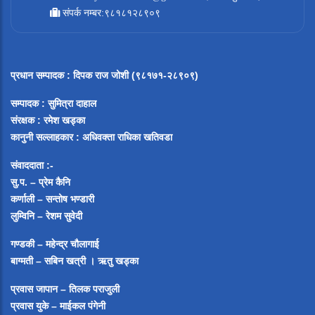
संपर्क नम्बर:९८१८१२८९०९
प्रधान सम्पादक
:
दिपक राज जोशी (९८१७१-२८९०९)
सम्पादक :
सुमित्रा दाहाल
संरक्षक : रमेश खड्का
कानुनी सल्लाहकार : अधिवक्ता राधिका खतिवडा
संवाददाता :-
सु.प. – प्रेम कैनि
कर्णाली – सन्तोष भण्डारी
लुम्विनि – रेशम सुवेदी
गण्डकी – महेन्द्र चौलागाई
बाग्मती – सबिन खत्री ।
ऋतु खड्का
प्रवास जापान – तिलक पराजुली
प्रवास युके – माईकल पंगेनी