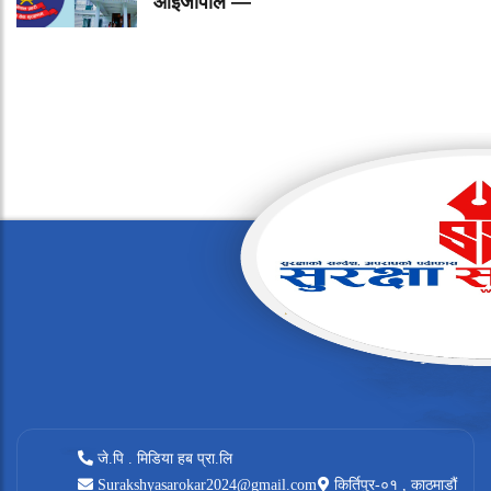
आईजीपीले —
जे.पि . मिडिया हब प्रा.लि
Surakshyasarokar2024@gmail.com
किर्तिपुर-०१ , काठमाडौं