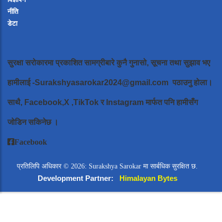
नीति
डेटा
सुरक्षा सरोकारमा प्रकाशित सामग्रीबारे कुनै गुनासो, सूचना तथा सुझाव भए
हामीलाई
-Surakshyasarokar2024@gmail.com
पठाउनु होला।
साथै, Facebook,X ,TikTok र Instagram मार्फत पनि हामीसँग
जोडिन सकिनेछ ।
Facebook
प्रतिलिपि अधिकार © 2026: Surakshya Sarokar मा सार्बधिक सुरक्षित छ.
Development Partner:
Himalayan Bytes