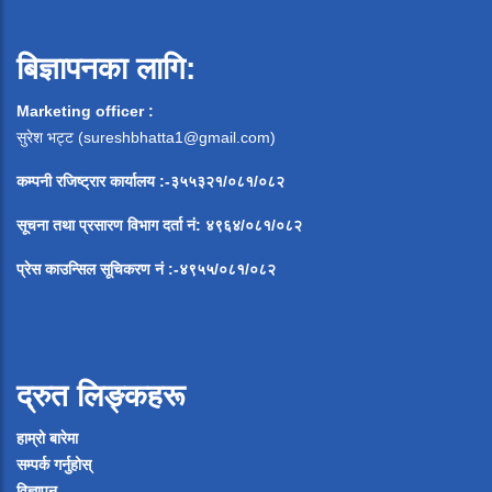
बिज्ञापनका लागि:
Marketing officer :
सुरेश भट्ट (
sureshbhatta1@gmail.com
)
कम्पनी रजिष्ट्रार कार्यालय :-३५५३२१/०८१/०८२
सूचना
तथा
प्रसारण
विभाग
दर्ता
नं
:
४९६४
/
०८१
/
०
८२
प्रेस
काउन्सिल
सूचिकरण
नं
:-
४९५५
/
०८१
/
०
८२
द्रुत लिङ्कहरू
हाम्रो बारेमा
सम्पर्क गर्नुहोस्
विज्ञापन