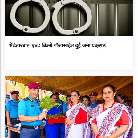
भेडेटारबाट ६४७ किलो गाँजासहित दुई जना पक्राउ