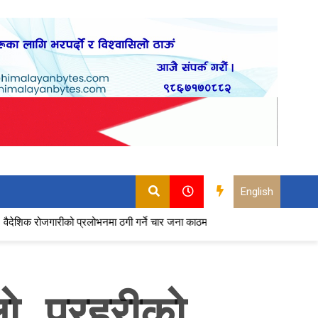
English
ीको प्रलोभनमा ठगी गर्ने चार जना काठमाडौँबाट पक्राउ
भेडेटारबाट ६४७ किलो ग
ो, प्रहरीको