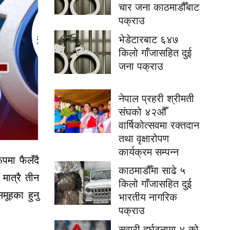
चार जना काठमाडौँबाट
पक्राउ
भेडेटारबाट ६४७
किलो गाँजासहित दुई
जना पक्राउ
नेपाल प्रहरी श्रीमती
संघको ४२औँ
वार्षिकोत्सवमा रक्तदान
तथा वृक्षारोपण
कार्यक्रम सम्पन्न
पमा फैलँदै
काठमाडौँमा साढे ५
मात्रै तीन
किलो गाँजासहित दुई
ूहका हुनु
भारतीय नागरिक
पक्राउ
सवारी दुर्घटनामा ४ को