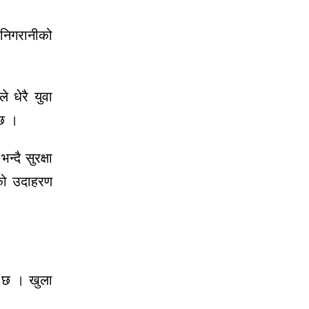
 निगरानीको
 धेरै युवा
 छ ।
दै सुरक्षा
ेको उदाहरण
ो छ । खुला