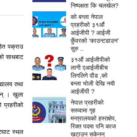
निष्पक्षता कि चलखेल?
को बन्ला नेपाल
प्रहरीको ३१औं
आईजीपी ? आईजी
कुँवरको ‘काउन्टडाउन’
हित पक्राउ
सुरु ..
नको साथबाट
३१औं आईजीपीको
लागी एआईजीबीच
लिगलिगे दौड ,को
बन्ला भोली देखि नयॅा
द्यालय तथा
आईजीपी ?
छन् । खुला
नेपाल प्रहरीको
ो प्रहरीको
सरुवामा गृह
मन्त्रालयको हस्तक्षेप,
रिक्त पदमा पनि काज
ेटघाट स्थल
खटाउन सकेनन्