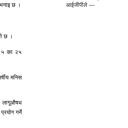
आईजीपीले —
ो भनाइ छ ।
को छ ।
–१५ का २५
र्षीय मनिस
रू लागूऔषध
्रयोग गर्ने