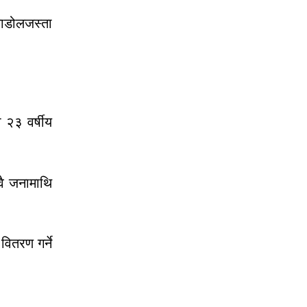
माडोलजस्ता
 २३ वर्षीय
वै जनामाथि
वितरण गर्ने