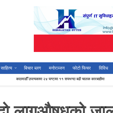
साहित्य
बिचार ब्लग
मनोरञ्जन
फोटो फिचर
विविध
माडौँ उपत्यकामा २४ घण्टामा ११ सयभन्दा बढी चालक कारबाहीमा
वैदेशिक रोजगार
ैलँदो लागूऔषधको जाल