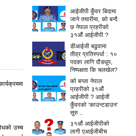
आईजीपी कुँवर बिदामा
जाने तयारीमा, को बन्दै
छ नेपाल प्रहरीको
३१औं आईजीपी ?
डीआईजी बढुवामा
तीव्र प्रतिस्पर्धा : १०
पदका लागि दौडधूप,
निष्पक्षता कि चलखेल?
को बन्ला नेपाल
ार्यक्रममा
प्रहरीको ३१औं
आईजीपी ? आईजी
कुँवरको ‘काउन्टडाउन’
सुरु ..
३१औं आईजीपीको
बोधको उच्च
लागी एआईजीबीच