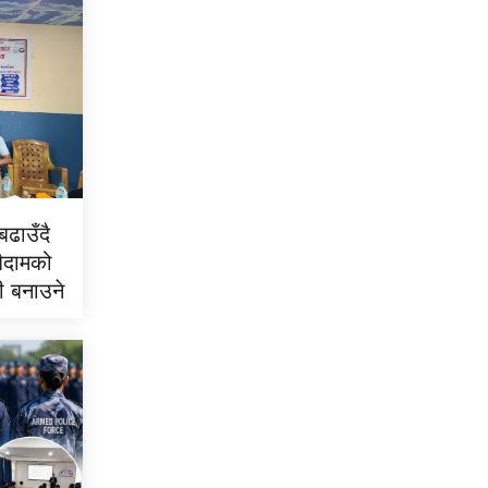
ढाउँदै
बैदामको
री बनाउने