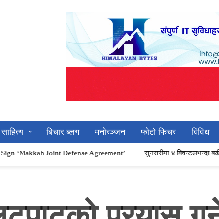
साहित्य
बिचार ब्लग
मनोरञ्जन
फोटो फिचर
विविध
Joint Defense Agreement’
सुनसरीमा ४ क्विन्टलभन्दा बढी गाँजासहित चार 
लुटपाटको प्रयास गर्न