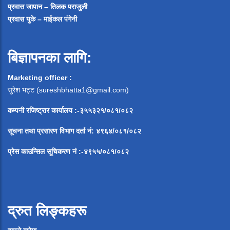
प्रवास जापान – तिलक पराजुली
प्रवास युके – माईकल पंगेनी
बिज्ञापनका लागि:
Marketing officer :
सुरेश भट्ट (
sureshbhatta1@gmail.com
)
कम्पनी रजिष्ट्रार कार्यालय :-३५५३२१/०८१/०८२
सूचना
तथा
प्रसारण
विभाग
दर्ता
नं
:
४९६४
/
०८१
/
०
८२
प्रेस
काउन्सिल
सूचिकरण
नं
:-
४९५५
/
०८१
/
०
८२
द्रुत लिङ्कहरू