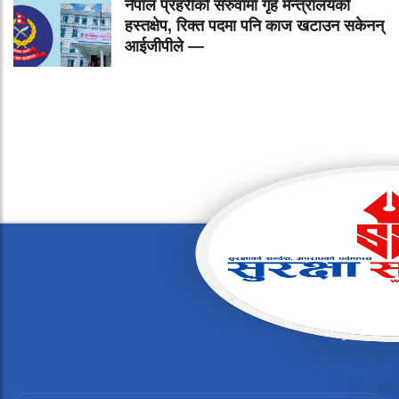
नेपाल प्रहरीको सरुवामा गृह मन्त्रालयको
हस्तक्षेप, रिक्त पदमा पनि काज खटाउन सकेनन्
आईजीपीले —