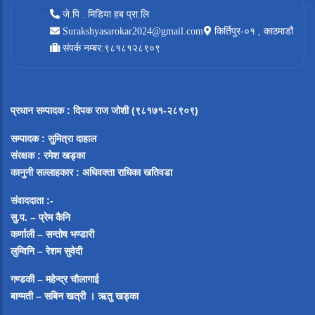
जे.पि . मिडिया हब प्रा.लि
Surakshyasarokar2024@gmail.com
किर्तिपुर-०१ , काठमाडौं
संपर्क नम्बर:९८१८१२८९०९
प्रधान सम्पादक
:
दिपक राज जोशी (९८१७१-२८९०९)
सम्पादक :
सुमित्रा दाहाल
संरक्षक : रमेश खड्का
कानुनी सल्लाहकार : अधिवक्ता राधिका खतिवडा
संवाददाता :-
सु.प. – प्रेम कैनि
कर्णाली – सन्तोष भण्डारी
लुम्विनि – रेशम सुवेदी
गण्डकी – महेन्द्र चौलागाई
बाग्मती – सबिन खत्री ।
ऋतु खड्का