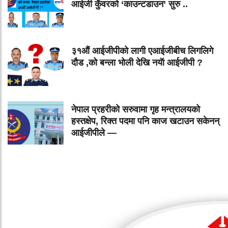
आईजी कुँवरको ‘काउन्टडाउन’ सुरु ..
३१औं आईजीपीको लागी एआईजीबीच लिगलिगे
दौड ,को बन्ला भोली देखि नयॅा आईजीपी ?
नेपाल प्रहरीको सरुवामा गृह मन्त्रालयको
हस्तक्षेप, रिक्त पदमा पनि काज खटाउन सकेनन्
आईजीपीले —