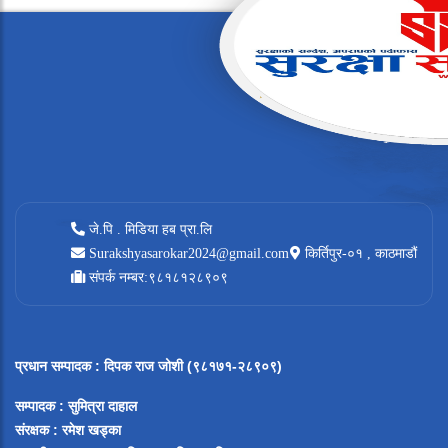
जे.पि . मिडिया हब प्रा.लि
Surakshyasarokar2024@gmail.com
किर्तिपुर-०१ , काठमाडौं
संपर्क नम्बर:९८१८१२८९०९
प्रधान सम्पादक
:
दिपक राज जोशी (९८१७१-२८९०९)
सम्पादक :
सुमित्रा दाहाल
संरक्षक : रमेश खड्का