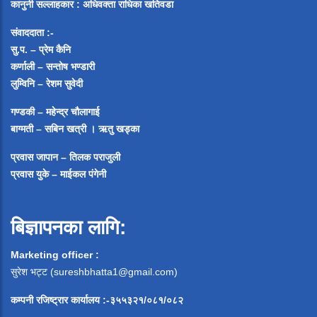
कानुनी सल्लाहकार : अधिवक्ता राधिका खतिवडा
संवाददाता :-
सु.प. – प्रेम कैनि
कर्णाली – सन्तोष भण्डारी
लुम्विनि – रेशम सुवेदी
गण्डकी – महेन्द्र चौलागाई
बाग्मती – सबिन खत्री ।
ऋतु खड्का
प्रवास जापान – तिलक पराजुली
प्रवास युके – माईकल पंगेनी
बिज्ञापनका लागि:
Marketing officer :
सुरेश भट्ट (
sureshbhatta1@gmail.com
)
कम्पनी रजिष्ट्रार कार्यालय :-३५५३२१/०८१/०८२