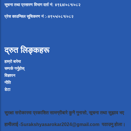
सूचना
तथा
प्रसारण
विभाग
दर्ता
नं
:
४९६४
/
०८१
/
०
८२
प्रेस
काउन्सिल
सूचिकरण
नं
:-
४९५५
/
०८१
/
०
८२
द्रुत लिङ्कहरू
हाम्रो बारेमा
सम्पर्क गर्नुहोस्
विज्ञापन
नीति
डेटा
सुरक्षा सरोकारमा प्रकाशित सामग्रीबारे कुनै गुनासो, सूचना तथा सुझाव भए
हामीलाई
-Surakshyasarokar2024@gmail.com
पठाउनु होला।