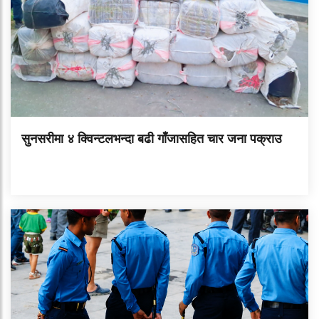
सुनसरीमा ४ क्विन्टलभन्दा बढी गाँजासहित चार जना पक्राउ