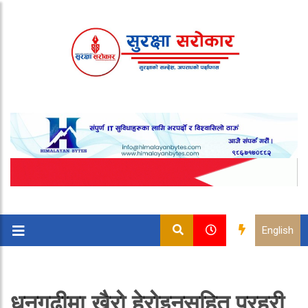
English
धनगढीमा खैरो हेरोइनसहित प्रहरी