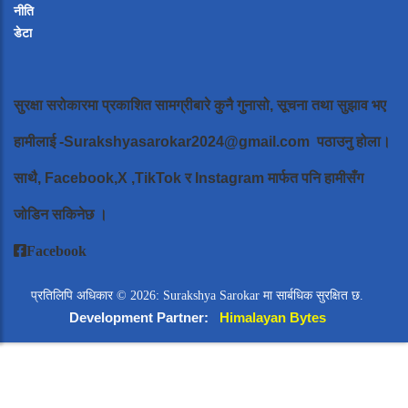
नीति
डेटा
सुरक्षा सरोकारमा प्रकाशित सामग्रीबारे कुनै गुनासो, सूचना तथा सुझाव भए
हामीलाई
-Surakshyasarokar2024@gmail.com
पठाउनु होला।
साथै, Facebook,X ,TikTok र Instagram मार्फत पनि हामीसँग
जोडिन सकिनेछ ।
Facebook
प्रतिलिपि अधिकार © 2026: Surakshya Sarokar मा सार्बधिक सुरक्षित छ.
Development Partner:
Himalayan Bytes