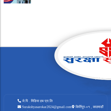
जे.पि . मिडिया हब प्रा.लि
Surakshyasarokar2024@gmail.com
किर्तिपुर-०१ , काठमाडौं