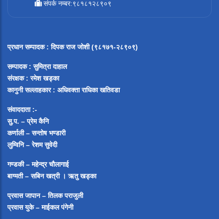
संपर्क नम्बर:९८१८१२८९०९
प्रधान सम्पादक
:
दिपक राज जोशी (९८१७१-२८९०९)
सम्पादक :
सुमित्रा दाहाल
संरक्षक : रमेश खड्का
कानुनी सल्लाहकार : अधिवक्ता राधिका खतिवडा
संवाददाता :-
सु.प. – प्रेम कैनि
कर्णाली – सन्तोष भण्डारी
लुम्विनि – रेशम सुवेदी
गण्डकी – महेन्द्र चौलागाई
बाग्मती – सबिन खत्री ।
ऋतु खड्का
प्रवास जापान – तिलक पराजुली
प्रवास युके – माईकल पंगेनी