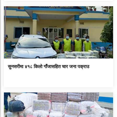
सुनसरीमा ४१८ किलो गाँजासहित चार जना पक्राउ