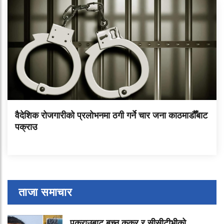
वैदेशिक रोजगारीको प्रलोभनमा ठगी गर्ने चार जना काठमाडौँबाट
पक्राउ
ताजा समाचार
पक्राउबाट बच्न कुकुर र सीसीटीभीको