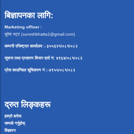
बिज्ञापनका लागि:
Marketing officer :
सुरेश भट्ट (
sureshbhatta1@gmail.com
)
कम्पनी रजिष्ट्रार कार्यालय :-३५५३२१/०८१/०८२
सूचना
तथा
प्रसारण
विभाग
दर्ता
नं
:
४९६४
/
०८१
/
०
८२
प्रेस
काउन्सिल
सूचिकरण
नं
:-
४९५५
/
०८१
/
०
८२
द्रुत लिङ्कहरू
हाम्रो बारेमा
सम्पर्क गर्नुहोस्
विज्ञापन