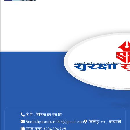
जे.पि . मिडिया हब प्रा.लि
Surakshyasarokar2024@gmail.com
किर्तिपुर-०१ , काठमाडौं
संपर्क नम्बर:९८१८१२८९०९