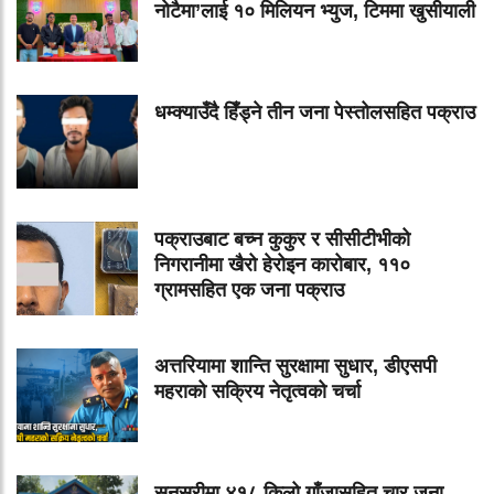
नोटैमा’लाई १० मिलियन भ्युज, टिममा खुसीयाली
धम्क्याउँदै हिँड्ने तीन जना पेस्तोलसहित पक्राउ
पक्राउबाट बच्न कुकुर र सीसीटीभीको
निगरानीमा खैरो हेरोइन कारोबार, ११०
ग्रामसहित एक जना पक्राउ
अत्तरियामा शान्ति सुरक्षामा सुधार, डीएसपी
महराको सक्रिय नेतृत्वको चर्चा
सुनसरीमा ४१८ किलो गाँजासहित चार जना