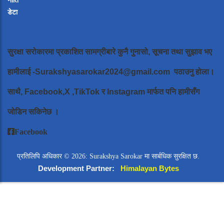
नीति
डेटा
सुरक्षा सरोकारमा प्रकाशित सामग्रीबारे कुनै गुनासो, सूचना तथा सुझाव भए
हामीलाई
-Surakshyasarokar2024@gmail.com
पठाउनु होला।
साथै, Facebook,X ,TikTok र Instagram मार्फत पनि हामीसँग
जोडिन सकिनेछ ।
Facebook
प्रतिलिपि अधिकार © 2026: Surakshya Sarokar मा सार्बधिक सुरक्षित छ.
Development Partner:
Himalayan Bytes