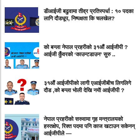
डीआईजी बढुवामा तीव्र प्रतिस्पर्धा : १० पदका
लागि दौडधूप, निष्पक्षता कि चलखेल?
को बन्ला नेपाल प्रहरीको ३१औं आईजीपी ?
आईजी कुँवरको ‘काउन्टडाउन’ सुरु ..
३१औं आईजीपीको लागी एआईजीबीच लिगलिगे
दौड ,को बन्ला भोली देखि नयॅा आईजीपी ?
नेपाल प्रहरीको सरुवामा गृह मन्त्रालयको
हस्तक्षेप, रिक्त पदमा पनि काज खटाउन सकेनन्
आईजीपीले —