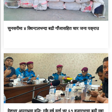
सुनसरीमा ४ क्विन्टलभन्दा बढी गाँजासहित चार जना पक्राउ
देशभर अपराधमा वृद्धि: एकै वर्ष दर्ता भए ६१ हजारभन्दा बढी मुद्दा