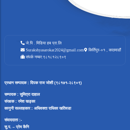
जे.पि . मिडिया हब प्रा.लि
Surakshyasarokar2024@gmail.com
किर्तिपुर-०१ , काठमाडौं
संपर्क नम्बर:९८१८१२८९०९
प्रधान सम्पादक
:
दिपक राज जोशी (९८१७१-२८९०९)
सम्पादक :
सुमित्रा दाहाल
संरक्षक : रमेश खड्का
कानुनी सल्लाहकार : अधिवक्ता राधिका खतिवडा
संवाददाता :-
सु.प. – प्रेम कैनि