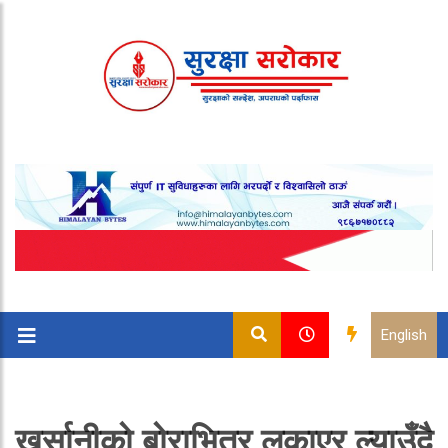
English
खुर्सानीको बोराभित्र लुकाएर ल्याउँदै