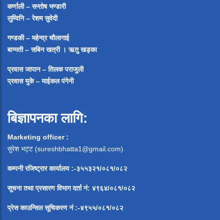
कर्णाली – सन्तोष भण्डारी
लुम्विनि – रेशम सुवेदी
गण्डकी – महेन्द्र चौलागाई
बाग्मती – सबिन खत्री ।
ऋतु खड्का
प्रवास जापान – तिलक पराजुली
प्रवास युके – माईकल पंगेनी
बिज्ञापनका लागि:
Marketing officer :
सुरेश भट्ट (
sureshbhatta1@gmail.com
)
कम्पनी रजिष्ट्रार कार्यालय :-३५५३२१/०८१/०८२
सूचना
तथा
प्रसारण
विभाग
दर्ता
नं
:
४९६४
/
०८१
/
०
८२
प्रेस
काउन्सिल
सूचिकरण
नं
:-
४९५५
/
०८१
/
०
८२