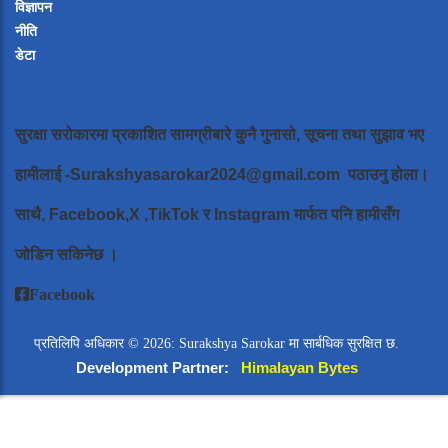
विज्ञापन
नीति
डेटा
सुरक्षा सरोकारमा प्रकाशित सामग्रीबारे कुनै गुनासो, सूचना तथा सुझाव भए
हामीलाई
-Surakshyasarokar2024@gmail.com
पठाउनु होला।
साथै, Facebook,X ,TikTok र Instagram मार्फत पनि हामीसँग
जोडिन सकिनेछ ।
Facebook
प्रतिलिपि अधिकार © 2026: Surakshya Sarokar मा सार्बधिक सुरक्षित छ.
Development Partner:
Himalayan Bytes