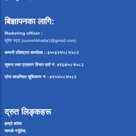
बिज्ञापनका लागि:
Marketing officer :
सुरेश भट्ट (
sureshbhatta1@gmail.com
)
कम्पनी रजिष्ट्रार कार्यालय :-३५५३२१/०८१/०८२
सूचना
तथा
प्रसारण
विभाग
दर्ता
नं
:
४९६४
/
०८१
/
०
८२
प्रेस
काउन्सिल
सूचिकरण
नं
:-
४९५५
/
०८१
/
०
८२
द्रुत लिङ्कहरू
हाम्रो बारेमा
सम्पर्क गर्नुहोस्