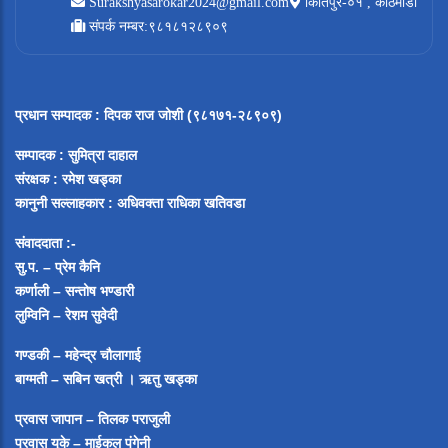
Surakshyasarokar2024@gmail.com
किर्तिपुर-०१ , काठमाडौं
संपर्क नम्बर:९८१८१२८९०९
प्रधान सम्पादक
:
दिपक राज जोशी (९८१७१-२८९०९)
सम्पादक :
सुमित्रा दाहाल
संरक्षक : रमेश खड्का
कानुनी सल्लाहकार : अधिवक्ता राधिका खतिवडा
संवाददाता :-
सु.प. – प्रेम कैनि
कर्णाली – सन्तोष भण्डारी
लुम्विनि – रेशम सुवेदी
गण्डकी – महेन्द्र चौलागाई
बाग्मती – सबिन खत्री ।
ऋतु खड्का
प्रवास जापान – तिलक पराजुली
प्रवास युके – माईकल पंगेनी