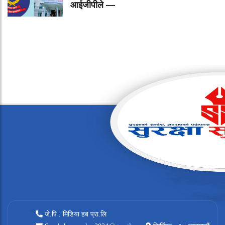
आईजीपीले —
जे.पि . मिडिया हब प्रा.लि