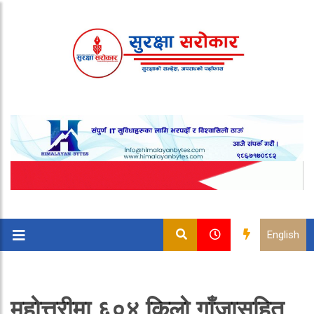
English
महोत्तरीमा ६०४ किलो गाँजासहित