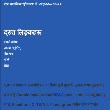
प्रेस
काउन्सिल
सूचिकरण
नं
:-
४९५५
/
०८१
/
०
८२
द्रुत लिङ्कहरू
हाम्रो बारेमा
सम्पर्क गर्नुहोस्
विज्ञापन
नीति
डेटा
सुरक्षा सरोकारमा प्रकाशित सामग्रीबारे कुनै गुनासो, सूचना तथा सुझाव भए
हामीलाई
-Surakshyasarokar2024@gmail.com
पठाउनु होला।
साथै, Facebook,X ,TikTok र Instagram मार्फत पनि हामीसँग