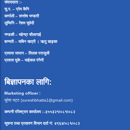
संवाददाता :-
सु.प. – प्रेम कैनि
कर्णाली – सन्तोष भण्डारी
लुम्विनि – रेशम सुवेदी
गण्डकी – महेन्द्र चौलागाई
बाग्मती – सबिन खत्री ।
ऋतु खड्का
प्रवास जापान – तिलक पराजुली
प्रवास युके – माईकल पंगेनी
बिज्ञापनका लागि:
Marketing officer :
सुरेश भट्ट (
sureshbhatta1@gmail.com
)
कम्पनी रजिष्ट्रार कार्यालय :-३५५३२१/०८१/०८२
सूचना
तथा
प्रसारण
विभाग
दर्ता
नं
:
४९६४
/
०८१
/
०
८२