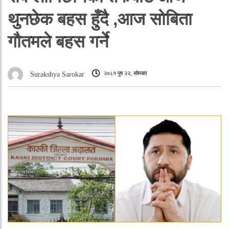
थुनछेक बहस हुँदै ,आज सोबिता
गौतमले बहस गर्ने
२०८१ पुष २२, सोमबार
Surakshya Sarokar