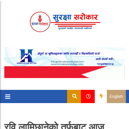
English
रवि लामिछानेको तर्फबाट आज