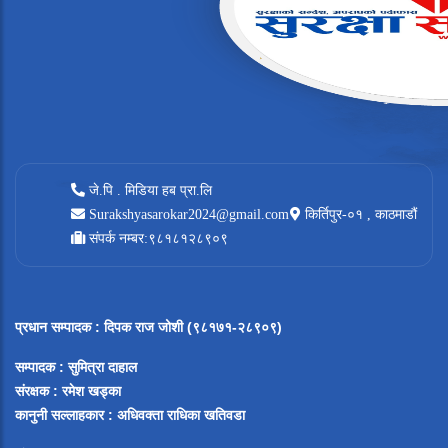
जे.पि . मिडिया हब प्रा.लि
Surakshyasarokar2024@gmail.com
किर्तिपुर-०१ , काठमाडौं
संपर्क नम्बर:९८१८१२८९०९
प्रधान सम्पादक
:
दिपक राज जोशी (९८१७१-२८९०९)
सम्पादक :
सुमित्रा दाहाल
संरक्षक : रमेश खड्का
कानुनी सल्लाहकार : अधिवक्ता राधिका खतिवडा