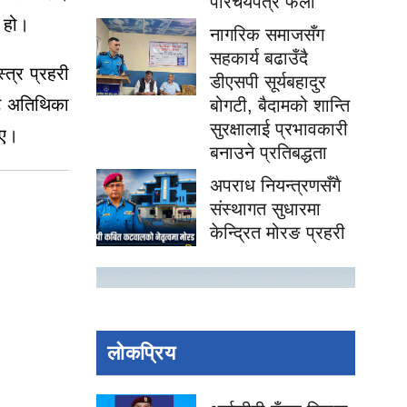
परिचयपत्र फेला
ो हो।
नागरिक समाजसँग
सहकार्य बढाउँदै
त्र प्रहरी
डीएसपी सूर्यबहादुर
्ट अतिथिका
बोगटी, बैदामको शान्ति
सुरक्षालाई प्रभावकारी
िए।
बनाउने प्रतिबद्धता
अपराध नियन्त्रणसँगै
संस्थागत सुधारमा
केन्द्रित मोरङ प्रहरी
लोकप्रिय