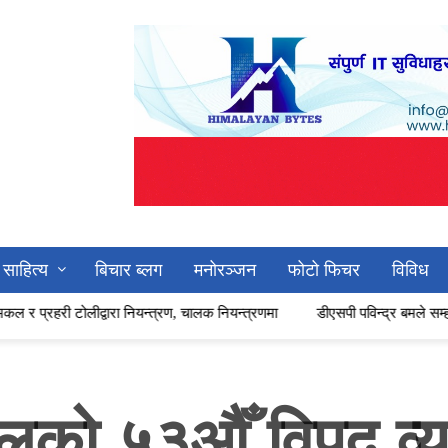
साहित्य
बिचार ब्लग
मनोरञ्जन
फोटो फिचर
विविध
न्त्रण, चालक नियन्त्रणमा
डीएसपी पविन्द्र बमले सम्हाले अछाम प्रहरीको नेतृत्व,
बलको ५३औँ विपद् व्