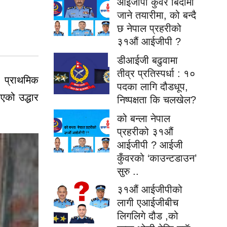
आईजीपी कुँवर बिदामा
जाने तयारीमा, को बन्दै
छ नेपाल प्रहरीको
३१औं आईजीपी ?
डीआईजी बढुवामा
तीव्र प्रतिस्पर्धा : १०
, प्राथमिक
पदका लागि दौडधूप,
एको उद्धार
निष्पक्षता कि चलखेल?
को बन्ला नेपाल
प्रहरीको ३१औं
आईजीपी ? आईजी
कुँवरको ‘काउन्टडाउन’
सुरु ..
३१औं आईजीपीको
लागी एआईजीबीच
लिगलिगे दौड ,को