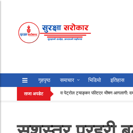
गृहपृष्ठ
समाचार
भिडियो
इतिहास
द्र राजमार्गमा पेट्रोल ट्याङ्कर पल्टिएर भीषण आगलागी: दमकल र प्रहरी टोलीद्वारा निय
सफलताको कथा
अन्य
ताजा अपडेट
सशस्त्र प्रहरी 