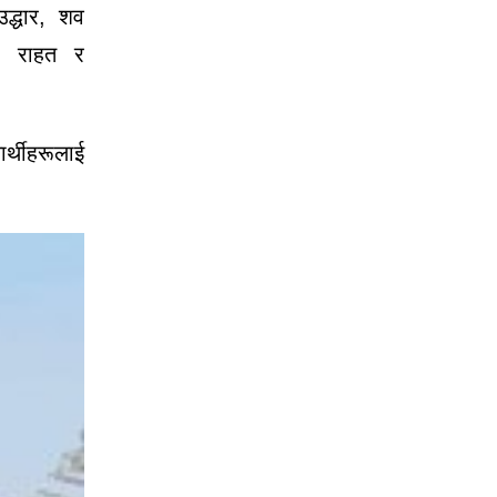
द्धार, शव
र, राहत र
ार्थीहरूलाई