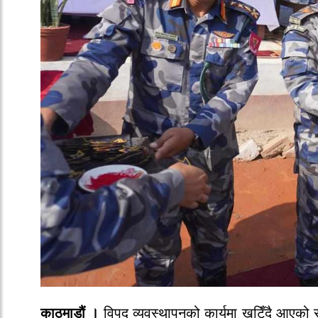
काठमाडौं ।
विपद् व्यवस्थापनको कार्यमा खटिँदै आएको 