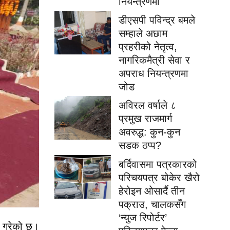
नियन्त्रणमा
डीएसपी पविन्द्र बमले
सम्हाले अछाम
प्रहरीको नेतृत्व,
नागरिकमैत्री सेवा र
अपराध नियन्त्रणमा
जोड
अविरल वर्षाले ८
प्रमुख राजमार्ग
अवरुद्ध: कुन-कुन
सडक ठप्प?
बर्दिवासमा पत्रकारको
परिचयपत्र बोकेर खैरो
हेरोइन ओसार्दै तीन
पक्राउ, चालकसँग
‘न्युज रिपोर्टर’
र गरेको छ।