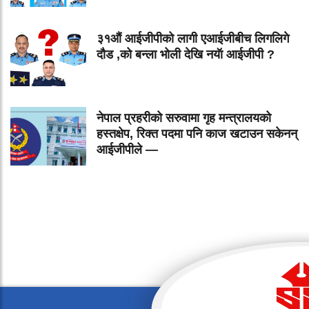
३१औं आईजीपीको लागी एआईजीबीच लिगलिगे
दौड ,को बन्ला भोली देखि नयॅा आईजीपी ?
नेपाल प्रहरीको सरुवामा गृह मन्त्रालयको
हस्तक्षेप, रिक्त पदमा पनि काज खटाउन सकेनन्
आईजीपीले —