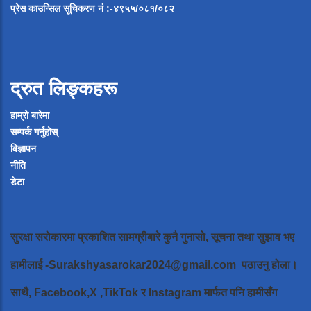
प्रेस
काउन्सिल
सूचिकरण
नं
:-
४९५५
/
०८१
/
०
८२
द्रुत लिङ्कहरू
हाम्रो बारेमा
सम्पर्क गर्नुहोस्
विज्ञापन
नीति
डेटा
सुरक्षा सरोकारमा प्रकाशित सामग्रीबारे कुनै गुनासो, सूचना तथा सुझाव भए
हामीलाई
-Surakshyasarokar2024@gmail.com
पठाउनु होला।
साथै, Facebook,X ,TikTok र Instagram मार्फत पनि हामीसँग