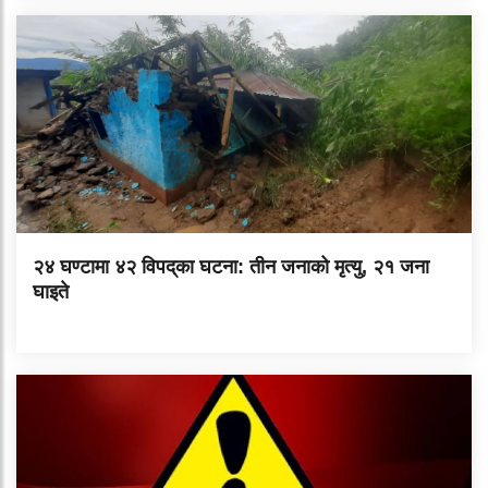
२४ घण्टामा ४२ विपद्‌का घटना: तीन जनाको मृत्यु, २१ जना
घाइते