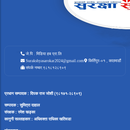
जे.पि . मिडिया हब प्रा.लि
Surakshyasarokar2024@gmail.com
किर्तिपुर-०१ , काठमाडौं
संपर्क नम्बर:९८१८१२८९०९
प्रधान सम्पादक
:
दिपक राज जोशी (९८१७१-२८९०९)
सम्पादक :
सुमित्रा दाहाल
संरक्षक : रमेश खड्का
कानुनी सल्लाहकार : अधिवक्ता राधिका खतिवडा