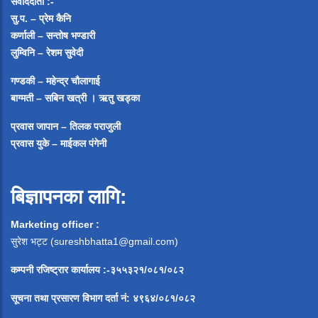
संवाददाता :-
सु.प. – प्रेम कैनि
कर्णाली – सन्तोष भण्डारी
लुम्विनि – रेशम सुवेदी
गण्डकी – महेन्द्र चौलागाई
बाग्मती – सबिन खत्री ।
ऋतु खड्का
प्रवास जापान – तिलक पराजुली
प्रवास युके – माईकल पंगेनी
बिज्ञापनका लागि:
Marketing officer :
सुरेश भट्ट (
sureshbhatta1@gmail.com
)
कम्पनी रजिष्ट्रार कार्यालय :-३५५३२१/०८१/०८२
सूचना
तथा
प्रसारण
विभाग
दर्ता
नं
:
४९६४
/
०८१
/
०
८२